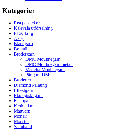
Kategorier
Rea på stickor
Kalevala utförsälning
REA-korg
Akryl
Blandgarn
Bomull
Brodergarn
DMC Moulinégarn
DMC Moulinégarn metall
Madeira Moulinégarn
Pärlgarn DMC
Broderier
Diamond Painting
Effektgarn
Ekologiskt garn
Knappar
Kroknålar
Mattvarp
Mohair
Mönster
Satinband