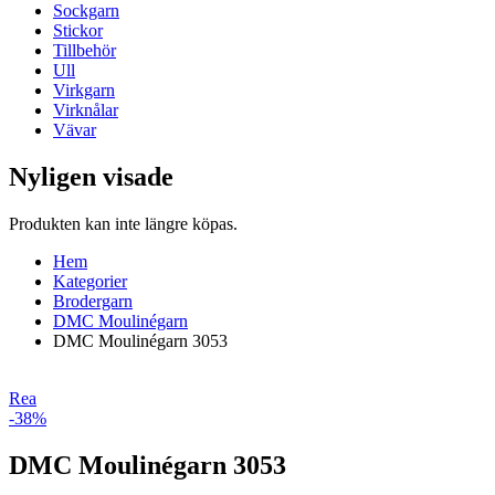
Sockgarn
Stickor
Tillbehör
Ull
Virkgarn
Virknålar
Vävar
Nyligen visade
Produkten kan inte längre köpas.
Hem
Kategorier
Brodergarn
DMC Moulinégarn
DMC Moulinégarn 3053
Rea
-38%
DMC Moulinégarn 3053