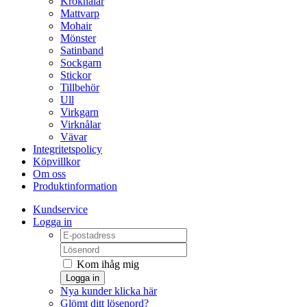
Kroknålar
Mattvarp
Mohair
Mönster
Satinband
Sockgarn
Stickor
Tillbehör
Ull
Virkgarn
Virknålar
Vävar
Integritetspolicy
Köpvillkor
Om oss
Produktinformation
Kundservice
Logga in
Kom ihåg mig
Logga in
Nya kunder klicka här
Glömt ditt lösenord?