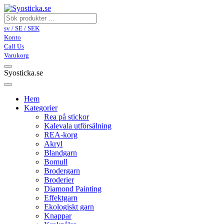
sv / SE / SEK
Konto
Call Us
Varukorg
Syosticka.se
Hem
Kategorier
Rea på stickor
Kalevala utförsälning
REA-korg
Akryl
Blandgarn
Bomull
Brodergarn
Broderier
Diamond Painting
Effektgarn
Ekologiskt garn
Knappar