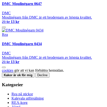
DMC Moulinégarn 0647
DMC
Moulinégarn från DMC är ett brodergarn av högsta kvalitet.
21 kr
13 kr
Rea
DMC Moulinégarn 0434
DMC
Moulinégarn från DMC är ett brodergarn av högsta kvalitet.
21 kr
13 kr
cookies
gör att vi kan förbättra hemsidan.
Kakor är ok för mig
Decline
Kategorier
Rea på stickor
Kalevala utförsälning
REA-korg
Akryl