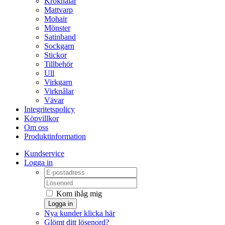
Kroknålar
Mattvarp
Mohair
Mönster
Satinband
Sockgarn
Stickor
Tillbehör
Ull
Virkgarn
Virknålar
Vävar
Integritetspolicy
Köpvillkor
Om oss
Produktinformation
Kundservice
Logga in
Kom ihåg mig
Logga in
Nya kunder klicka här
Glömt ditt lösenord?