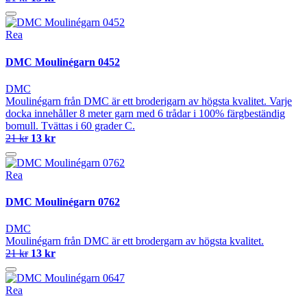
Rea
DMC Moulinégarn 0452
DMC
Moulinégarn från DMC är ett broderigarn av högsta kvalitet. Varje
docka innehåller 8 meter garn med 6 trådar i 100% färgbeständig
bomull. Tvättas i 60 grader C.
21 kr
13 kr
Rea
DMC Moulinégarn 0762
DMC
Moulinégarn från DMC är ett brodergarn av högsta kvalitet.
21 kr
13 kr
Rea