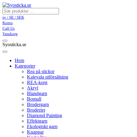
sv / SE / SEK
Konto
Call Us
Varukorg
Syosticka.se
Hem
Kategorier
Rea på stickor
Kalevala utförsälning
REA-korg
Akryl
Blandgarn
Bomull
Brodergarn
Broderier
Diamond Painting
Effektgarn
Ekologiskt garn
Knappar