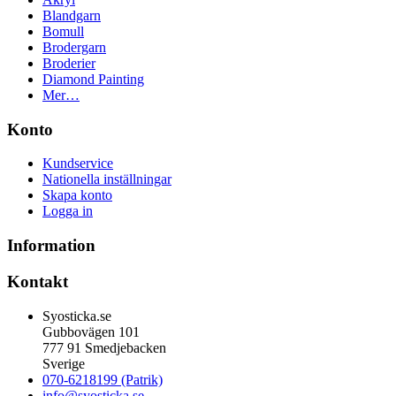
Blandgarn
Bomull
Brodergarn
Broderier
Diamond Painting
Mer…
Konto
Kundservice
Nationella inställningar
Skapa konto
Logga in
Information
Kontakt
Syosticka.se
Gubbovägen 101
777 91 Smedjebacken
Sverige
070-6218199 (Patrik)
info@syosticka.se