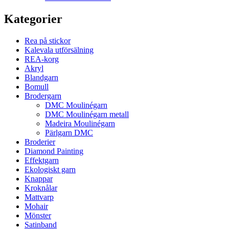
Kategorier
Rea på stickor
Kalevala utförsälning
REA-korg
Akryl
Blandgarn
Bomull
Brodergarn
DMC Moulinégarn
DMC Moulinégarn metall
Madeira Moulinégarn
Pärlgarn DMC
Broderier
Diamond Painting
Effektgarn
Ekologiskt garn
Knappar
Kroknålar
Mattvarp
Mohair
Mönster
Satinband