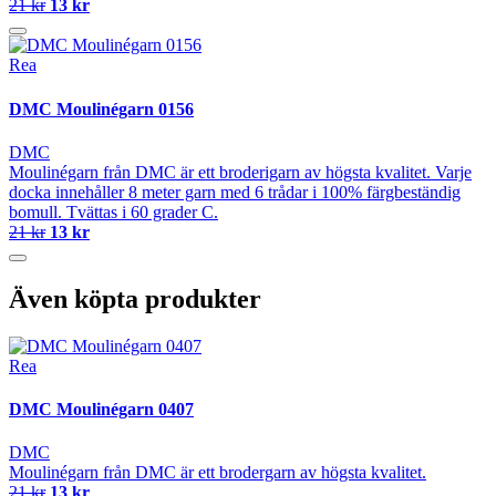
21 kr
13 kr
Rea
DMC Moulinégarn 0156
DMC
Moulinégarn från DMC är ett broderigarn av högsta kvalitet. Varje
docka innehåller 8 meter garn med 6 trådar i 100% färgbeständig
bomull. Tvättas i 60 grader C.
21 kr
13 kr
Även köpta produkter
Rea
DMC Moulinégarn 0407
DMC
Moulinégarn från DMC är ett brodergarn av högsta kvalitet.
21 kr
13 kr