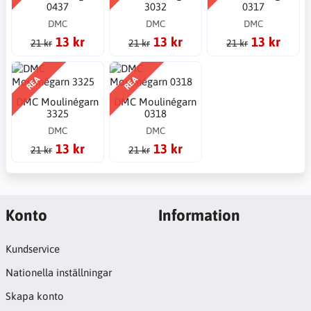
0437
3032
0317
DMC
DMC
DMC
13 kr
13 kr
13 kr
21 kr
21 kr
21 kr
REA
REA
DMC Moulinégarn
DMC Moulinégarn
3325
0318
DMC
DMC
13 kr
13 kr
21 kr
21 kr
Konto
Information
Kundservice
Nationella inställningar
Skapa konto