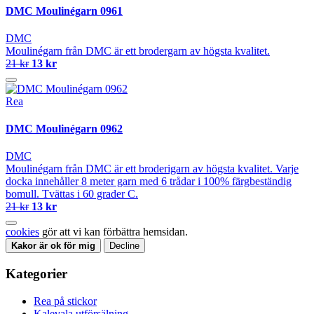
DMC Moulinégarn 0961
DMC
Moulinégarn från DMC är ett brodergarn av högsta kvalitet.
21 kr
13 kr
Rea
DMC Moulinégarn 0962
DMC
Moulinégarn från DMC är ett broderigarn av högsta kvalitet. Varje
docka innehåller 8 meter garn med 6 trådar i 100% färgbeständig
bomull. Tvättas i 60 grader C.
21 kr
13 kr
cookies
gör att vi kan förbättra hemsidan.
Kakor är ok för mig
Decline
Kategorier
Rea på stickor
Kalevala utförsälning