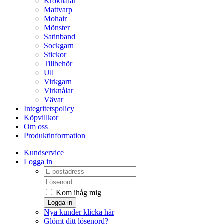
Kroknålar
Mattvarp
Mohair
Mönster
Satinband
Sockgarn
Stickor
Tillbehör
Ull
Virkgarn
Virknålar
Vävar
Integritetspolicy
Köpvillkor
Om oss
Produktinformation
Kundservice
Logga in
Kom ihåg mig
Logga in
Nya kunder klicka här
Glömt ditt lösenord?