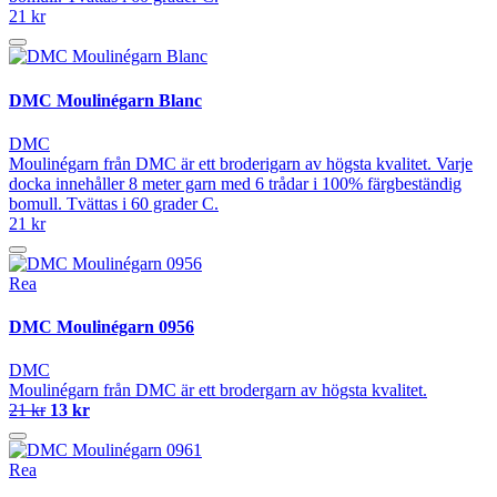
21 kr
DMC Moulinégarn Blanc
DMC
Moulinégarn från DMC är ett broderigarn av högsta kvalitet. Varje
docka innehåller 8 meter garn med 6 trådar i 100% färgbeständig
bomull. Tvättas i 60 grader C.
21 kr
Rea
DMC Moulinégarn 0956
DMC
Moulinégarn från DMC är ett brodergarn av högsta kvalitet.
21 kr
13 kr
Rea