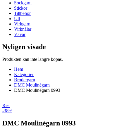
Sockgarn
Stickor
Tillbehör
Ull
Virkgarn
Virknålar
Vävar
Nyligen visade
Produkten kan inte längre köpas.
Hem
Kategorier
Brodergarn
DMC Moulinégarn
DMC Moulinégarn 0993
Rea
-38%
DMC Moulinégarn 0993