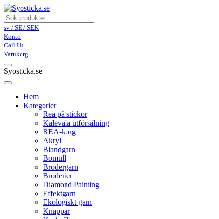
sv / SE / SEK
Konto
Call Us
Varukorg
Syosticka.se
Hem
Kategorier
Rea på stickor
Kalevala utförsälning
REA-korg
Akryl
Blandgarn
Bomull
Brodergarn
Broderier
Diamond Painting
Effektgarn
Ekologiskt garn
Knappar