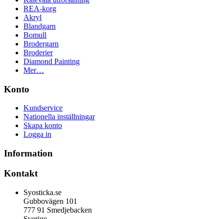
REA-korg
Akryl
Blandgarn
Bomull
Brodergarn
Broderier
Diamond Painting
Mer…
Konto
Kundservice
Nationella inställningar
Skapa konto
Logga in
Information
Kontakt
Syosticka.se
Gubbovägen 101
777 91 Smedjebacken
Sverige