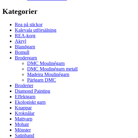
Kategorier
Rea på stickor
Kalevala utförsälning
REA-korg
Akryl
Blandgarn
Bomull
Brodergarn
DMC Moulinégarn
DMC Moulinégarn metall
Madeira Moulinégarn
Pärlgarn DMC
Broderier
Diamond Painting
Effektgarn
Ekologiskt garn
Knappar
Kroknålar
Mattvarp
Mohair
Mönster
Satinband