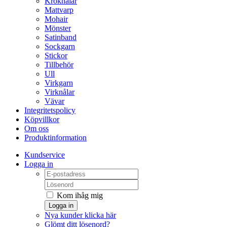
Kroknålar
Mattvarp
Mohair
Mönster
Satinband
Sockgarn
Stickor
Tillbehör
Ull
Virkgarn
Virknålar
Vävar
Integritetspolicy
Köpvillkor
Om oss
Produktinformation
Kundservice
Logga in
Kom ihåg mig
Logga in
Nya kunder klicka här
Glömt ditt lösenord?