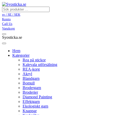
sv / SE / SEK
Konto
Call Us
Varukorg
Syosticka.se
Hem
Kategorier
Rea på stickor
Kalevala utförsälning
REA-korg
Akryl
Blandgarn
Bomull
Brodergarn
Broderier
Diamond Painting
Effektgarn
Ekologiskt garn
Knappar