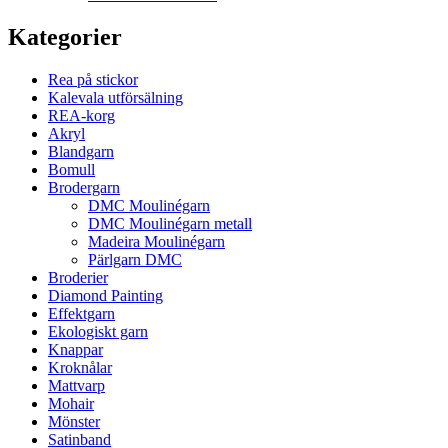
Kategorier
Rea på stickor
Kalevala utförsälning
REA-korg
Akryl
Blandgarn
Bomull
Brodergarn
DMC Moulinégarn
DMC Moulinégarn metall
Madeira Moulinégarn
Pärlgarn DMC
Broderier
Diamond Painting
Effektgarn
Ekologiskt garn
Knappar
Kroknålar
Mattvarp
Mohair
Mönster
Satinband