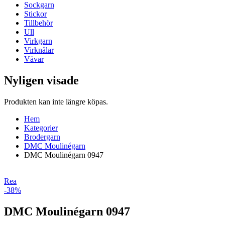
Sockgarn
Stickor
Tillbehör
Ull
Virkgarn
Virknålar
Vävar
Nyligen visade
Produkten kan inte längre köpas.
Hem
Kategorier
Brodergarn
DMC Moulinégarn
DMC Moulinégarn 0947
Rea
-38%
DMC Moulinégarn 0947