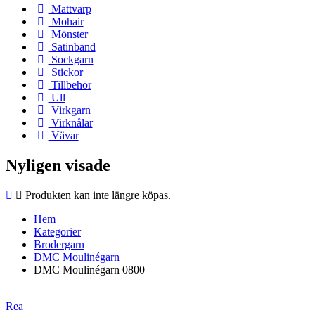
Mattvarp
Mohair
Mönster
Satinband
Sockgarn
Stickor
Tillbehör
Ull
Virkgarn
Virknålar
Vävar
Nyligen visade
Produkten kan inte längre köpas.
Hem
Kategorier
Brodergarn
DMC Moulinégarn
DMC Moulinégarn 0800
Rea