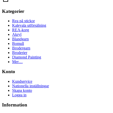
Kategorier
Rea på stickor
Kalevala utförsälning
REA-korg
Akryl
Blandgarn
Bomull
Brodergarn
Broderier
Diamond Painting
Mer…
Konto
Kundservice
Nationella inställningar
Skapa konto
Logga in
Information