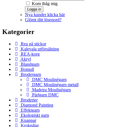
Kom ihåg mig
Logga in
Nya kunder klicka här
Glömt ditt lösenord?
Kategorier
Rea på stickor
Kalevala utförsälning
REA-korg
Akryl
Blandgarn
Bomull
Brodergarn
DMC Moulinégarn
DMC Moulinégarn metall
Madeira Moulinégarn
Pärlgarn DMC
Broderier
Diamond Painting
Effektgarn
Ekologiskt garn
Knappar
Kroknålar