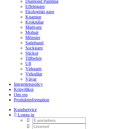
Diamond Painting
Effektgarn
Ekologiskt garn
Knappar
Kroknålar
Mattvarp
Mohair
Mönster
Satinband
Sockgarn
Stickor
Tillbehör
Ull
Virkgarn
Virknålar
Vävar
Integritetspolicy
Köpvillkor
Om oss
Produktinformation
Kundservice
Logga in