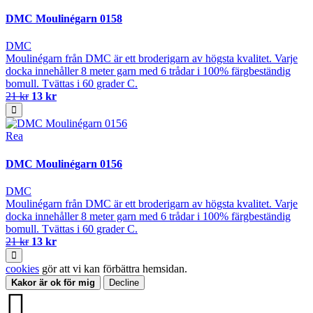
DMC Moulinégarn 0158
DMC
Moulinégarn från DMC är ett broderigarn av högsta kvalitet. Varje
docka innehåller 8 meter garn med 6 trådar i 100% färgbeständig
bomull. Tvättas i 60 grader C.
21 kr
13 kr
Rea
DMC Moulinégarn 0156
DMC
Moulinégarn från DMC är ett broderigarn av högsta kvalitet. Varje
docka innehåller 8 meter garn med 6 trådar i 100% färgbeständig
bomull. Tvättas i 60 grader C.
21 kr
13 kr
cookies
gör att vi kan förbättra hemsidan.
Kakor är ok för mig
Decline