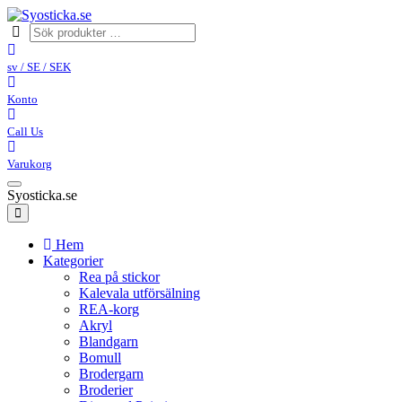
sv / SE / SEK
Konto
Call Us
Varukorg
Syosticka.se
Hem
Kategorier
Rea på stickor
Kalevala utförsälning
REA-korg
Akryl
Blandgarn
Bomull
Brodergarn
Broderier