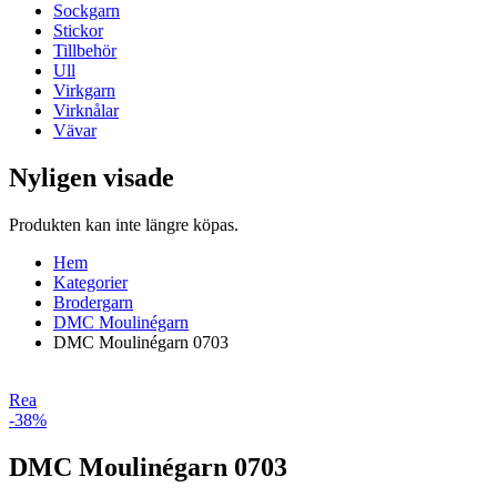
Sockgarn
Stickor
Tillbehör
Ull
Virkgarn
Virknålar
Vävar
Nyligen visade
Produkten kan inte längre köpas.
Hem
Kategorier
Brodergarn
DMC Moulinégarn
DMC Moulinégarn 0703
Rea
-38%
DMC Moulinégarn 0703