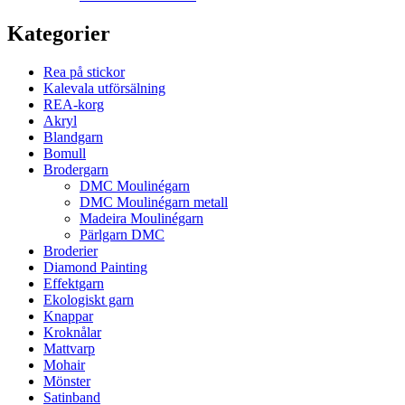
Kategorier
Rea på stickor
Kalevala utförsälning
REA-korg
Akryl
Blandgarn
Bomull
Brodergarn
DMC Moulinégarn
DMC Moulinégarn metall
Madeira Moulinégarn
Pärlgarn DMC
Broderier
Diamond Painting
Effektgarn
Ekologiskt garn
Knappar
Kroknålar
Mattvarp
Mohair
Mönster
Satinband