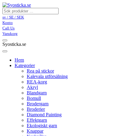
sv / SE / SEK
Konto
Call Us
Varukorg
Syosticka.se
Hem
Kategorier
Rea på stickor
Kalevala utförsälning
REA-korg
Akryl
Blandgarn
Bomull
Brodergarn
Broderier
Diamond Painting
Effektgarn
Ekologiskt garn
Knappar