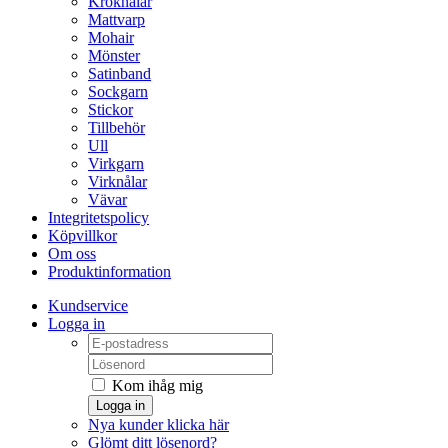
Kroknålar
Mattvarp
Mohair
Mönster
Satinband
Sockgarn
Stickor
Tillbehör
Ull
Virkgarn
Virknålar
Vävar
Integritetspolicy
Köpvillkor
Om oss
Produktinformation
Kundservice
Logga in
Kom ihåg mig
Logga in
Nya kunder klicka här
Glömt ditt lösenord?