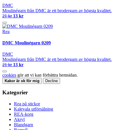
DMC
Moulinégarn från DMC är ett brodergarn av högsta kvalitet.
21 kr
13 kr
Rea
DMC Moulinégarn 0209
DMC
Moulinégarn från DMC är ett brodergarn av högsta kvalitet.
21 kr
13 kr
cookies
gör att vi kan förbättra hemsidan.
Kakor är ok för mig
Decline
Kategorier
Rea på stickor
Kalevala utförsälning
REA-korg
Akryl
Blandgarn
Bomull