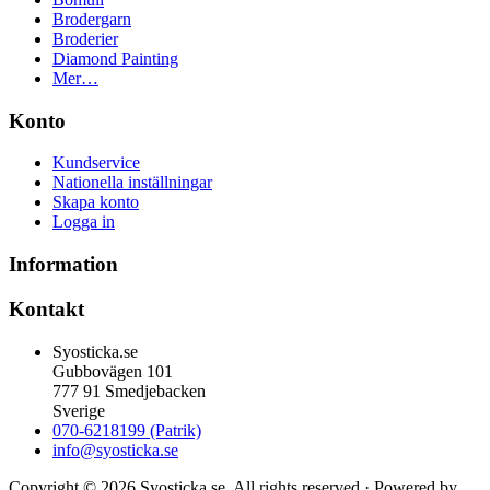
Brodergarn
Broderier
Diamond Painting
Mer…
Konto
Kundservice
Nationella inställningar
Skapa konto
Logga in
Information
Kontakt
Syosticka.se
Gubbovägen 101
777 91 Smedjebacken
Sverige
070-6218199 (Patrik)
info@syosticka.se
Copyright © 2026 Syosticka.se. All rights reserved · Powered by