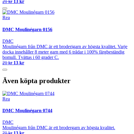
21 kr
13 kr
Rea
DMC Moulinégarn 0156
DMC
Moulinégarn från DMC är ett broderigarn av högsta kvalitet. Varje
docka innehåller 8 meter garn med 6 trådar i 100% färgbeständig
bomull. Tvättas i 60 grader C.
21 kr
13 kr
Även köpta produkter
Rea
DMC Moulinégarn 0744
DMC
Moulinégarn från DMC är ett brodergarn av högsta kvalitet.
21 kr
13 kr