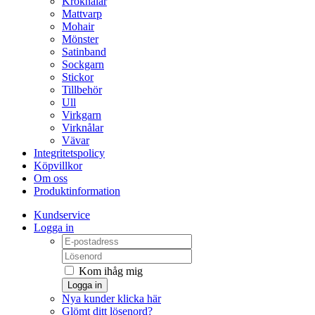
Kroknålar
Mattvarp
Mohair
Mönster
Satinband
Sockgarn
Stickor
Tillbehör
Ull
Virkgarn
Virknålar
Vävar
Integritetspolicy
Köpvillkor
Om oss
Produktinformation
Kundservice
Logga in
Kom ihåg mig
Logga in
Nya kunder klicka här
Glömt ditt lösenord?