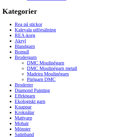
Kategorier
Rea på stickor
Kalevala utförsälning
REA-korg
Akryl
Blandgarn
Bomull
Brodergarn
DMC Moulinégarn
DMC Moulinégarn metall
Madeira Moulinégarn
Pärlgarn DMC
Broderier
Diamond Painting
Effektgarn
Ekologiskt garn
Knappar
Kroknålar
Mattvarp
Mohair
Mönster
Satinband