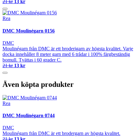
21 kr
13 kr
Rea
DMC Moulinégarn 0156
DMC
Moulinégarn från DMC är ett broderigarn av högsta kvalitet. Varje
docka innehåller 8 meter garn med 6 trådar i 100% färgbeständig
bomull. Tvättas i 60 grader C.
21 kr
13 kr
Även köpta produkter
Rea
DMC Moulinégarn 0744
DMC
Moulinégarn från DMC är ett brodergarn av högsta kvalitet.
21 kr
13 kr