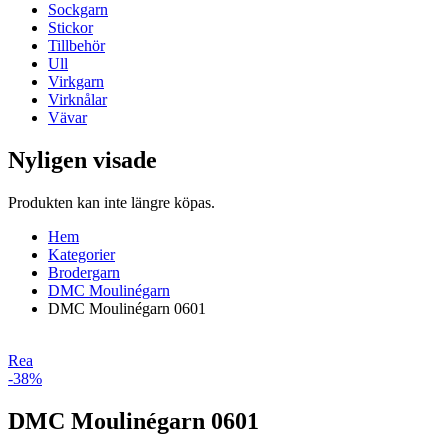
Sockgarn
Stickor
Tillbehör
Ull
Virkgarn
Virknålar
Vävar
Nyligen visade
Produkten kan inte längre köpas.
Hem
Kategorier
Brodergarn
DMC Moulinégarn
DMC Moulinégarn 0601
Rea
-38%
DMC Moulinégarn 0601