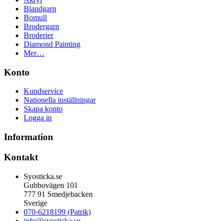
Blandgarn
Bomull
Brodergarn
Broderier
Diamond Painting
Mer…
Konto
Kundservice
Nationella inställningar
Skapa konto
Logga in
Information
Kontakt
Syosticka.se
Gubbovägen 101
777 91 Smedjebacken
Sverige
070-6218199 (Patrik)
info@syosticka.se