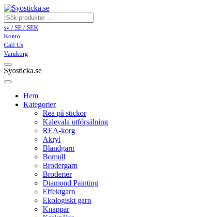
sv / SE / SEK
Konto
Call Us
Varukorg
Syosticka.se
Hem
Kategorier
Rea på stickor
Kalevala utförsälning
REA-korg
Akryl
Blandgarn
Bomull
Brodergarn
Broderier
Diamond Painting
Effektgarn
Ekologiskt garn
Knappar