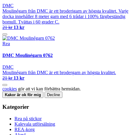
DMC
Moulinégarn från DMC är ett broderigarn av högsta kvalitet. Varje
docka innehåller 8 meter garn med 6 trådar i 100% färgbeständig
bomull. Tvättas i 60 grader C.
21 kr
13 kr
Rea
DMC Moulinégarn 0762
DMC
Moulinégarn från DMC är ett brodergarn av högsta kvalitet.
21 kr
13 kr
cookies
gör att vi kan förbättra hemsidan.
Kakor är ok för mig
Decline
Kategorier
Rea på stickor
Kalevala utförsälning
REA-korg
Akryl