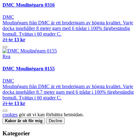
DMC Moulinégarn 0316
DMC
Moulinégarn från DMC är ett broderigarn av högsta kvalitet. Varje
docka innehåller 8 meter garn med 6 trådar i 100% färgbeständig
bomull. Tvättas i 60 grader C.
21 kr
13 kr
Rea
DMC Moulinégarn 0155
DMC
Moulinégarn från DMC är ett broderigarn av högsta kvalitet. Varje
docka innehåller 8.7 meter garn med 6 trådar i 100% färgbeständig
bomull. Tvättas i 60 grader C.
21 kr
13 kr
cookies
gör att vi kan förbättra hemsidan.
Kakor är ok för mig
Decline
Kategorier