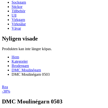
Sockgarn
Stickor
Tillbehör
Ull
Virkgarn
Virknålar
Vävar
Nyligen visade
Produkten kan inte längre köpas.
Hem
Kategorier
Brodergarn
DMC Moulinégarn
DMC Moulinégarn 0503
Rea
-38%
DMC Moulinégarn 0503