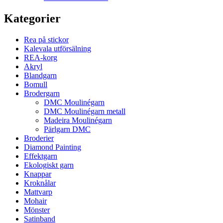
Kategorier
Rea på stickor
Kalevala utförsälning
REA-korg
Akryl
Blandgarn
Bomull
Brodergarn
DMC Moulinégarn
DMC Moulinégarn metall
Madeira Moulinégarn
Pärlgarn DMC
Broderier
Diamond Painting
Effektgarn
Ekologiskt garn
Knappar
Kroknålar
Mattvarp
Mohair
Mönster
Satinband