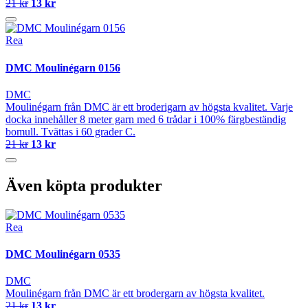
21 kr
13 kr
Rea
DMC Moulinégarn 0156
DMC
Moulinégarn från DMC är ett broderigarn av högsta kvalitet. Varje
docka innehåller 8 meter garn med 6 trådar i 100% färgbeständig
bomull. Tvättas i 60 grader C.
21 kr
13 kr
Även köpta produkter
Rea
DMC Moulinégarn 0535
DMC
Moulinégarn från DMC är ett brodergarn av högsta kvalitet.
21 kr
13 kr