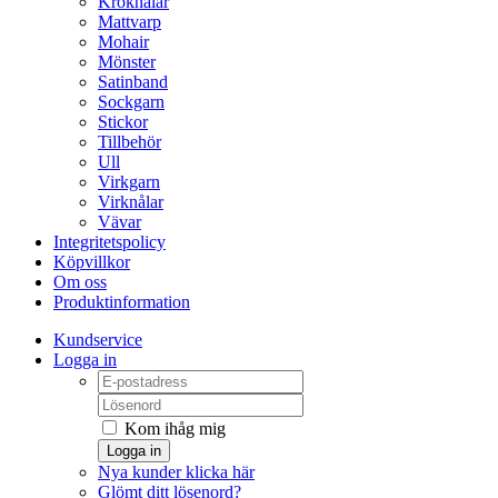
Kroknålar
Mattvarp
Mohair
Mönster
Satinband
Sockgarn
Stickor
Tillbehör
Ull
Virkgarn
Virknålar
Vävar
Integritetspolicy
Köpvillkor
Om oss
Produktinformation
Kundservice
Logga in
Kom ihåg mig
Logga in
Nya kunder klicka här
Glömt ditt lösenord?