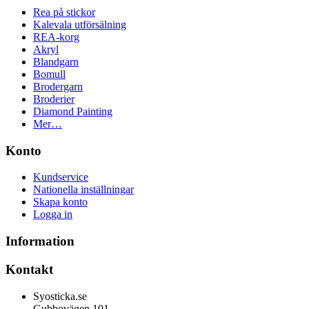
Rea på stickor
Kalevala utförsälning
REA-korg
Akryl
Blandgarn
Bomull
Brodergarn
Broderier
Diamond Painting
Mer…
Konto
Kundservice
Nationella inställningar
Skapa konto
Logga in
Information
Kontakt
Syosticka.se
Gubbovägen 101