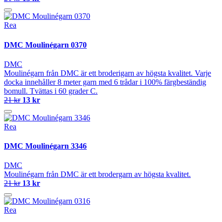
Rea
DMC Moulinégarn 0370
DMC
Moulinégarn från DMC är ett broderigarn av högsta kvalitet. Varje
docka innehåller 8 meter garn med 6 trådar i 100% färgbeständig
bomull. Tvättas i 60 grader C.
21 kr
13 kr
Rea
DMC Moulinégarn 3346
DMC
Moulinégarn från DMC är ett brodergarn av högsta kvalitet.
21 kr
13 kr
Rea