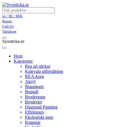
sv / SE / SEK
Konto
Call Us
Varukorg
Syosticka.se
Hem
Kategorier
Rea på stickor
Kalevala utförsälning
REA-korg
Akryl
Blandgarn
Bomull
Brodergarn
Broderier
Diamond Painting
Effektgarn
Ekologiskt garn
Knappar