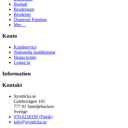
Bomull
Brodergarn
Broderier
Diamond Painting
Mer…
Konto
Kundservice
Nationella inställningar
Skapa konto
Logga in
Information
Kontakt
Syosticka.se
Gubbovägen 101
777 91 Smedjebacken
Sverige
070-6218199 (Patrik)
info@syosticka.se