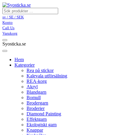
sv / SE / SEK
Konto
Call Us
Varukorg
Syosticka.se
Hem
Kategorier
Rea på stickor
Kalevala utförsälning
REA-korg
Akryl
Blandgarn
Bomull
Brodergarn
Broderier
Diamond Painting
Effektgarn
Ekologiskt garn
Knappar