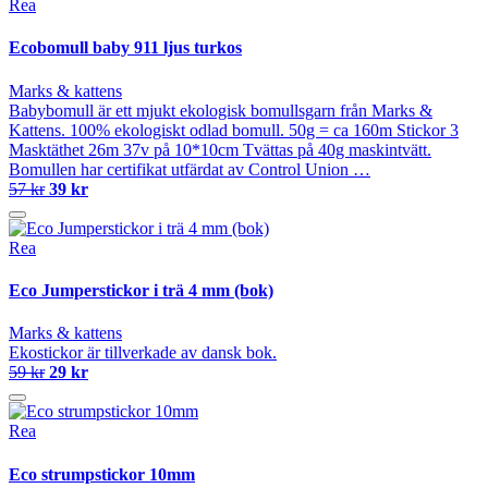
Rea
Ecobomull baby 911 ljus turkos
Marks & kattens
Babybomull är ett mjukt ekologisk bomullsgarn från Marks &
Kattens. 100% ekologiskt odlad bomull. 50g = ca 160m Stickor 3
Masktäthet 26m 37v på 10*10cm Tvättas på 40g maskintvätt.
Bomullen har certifikat utfärdat av Control Union …
57 kr
39 kr
Rea
Eco Jumperstickor i trä 4 mm (bok)
Marks & kattens
Ekostickor är tillverkade av dansk bok.
59 kr
29 kr
Rea
Eco strumpstickor 10mm