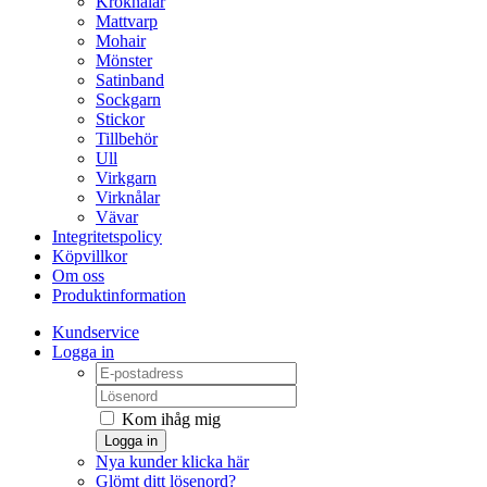
Kroknålar
Mattvarp
Mohair
Mönster
Satinband
Sockgarn
Stickor
Tillbehör
Ull
Virkgarn
Virknålar
Vävar
Integritetspolicy
Köpvillkor
Om oss
Produktinformation
Kundservice
Logga in
Kom ihåg mig
Logga in
Nya kunder klicka här
Glömt ditt lösenord?