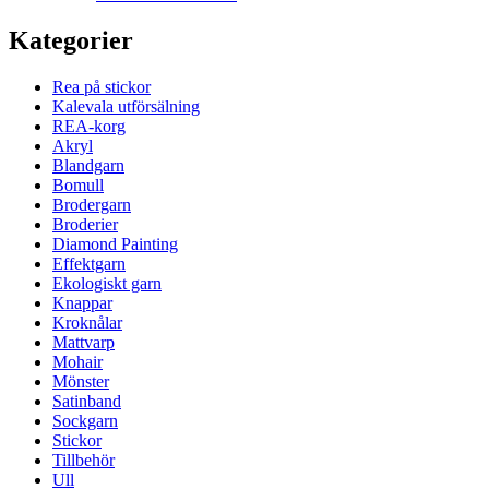
Kategorier
Rea på stickor
Kalevala utförsälning
REA-korg
Akryl
Blandgarn
Bomull
Brodergarn
Broderier
Diamond Painting
Effektgarn
Ekologiskt garn
Knappar
Kroknålar
Mattvarp
Mohair
Mönster
Satinband
Sockgarn
Stickor
Tillbehör
Ull