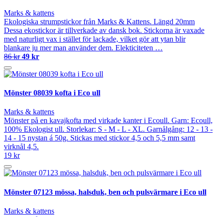
Marks & kattens
Ekologiska strumpstickor från Marks & Kattens. Längd 20mm
Dessa ekostickor är tillverkade av dansk bok. Stickorna är vaxade
med naturligt vax i stället för lackade, vilket gör att ytan blir
blankare ju mer man använder dem. Elekticiteten …
86 kr
49 kr
Mönster 08039 kofta i Eco ull
Marks & kattens
Mönster på en kavajkofta med virkade kanter i Ecoull. Garn: Ecoull,
100% Ekologist ull. Storlekar: S - M - L - XL. Garnålgång: 12 - 13 -
14 - 15 nystan á 50g. Stickas med stickor 4,5 och 5,5 mm samt
virknål 4,5.
19 kr
Mönster 07123 mössa, halsduk, ben och pulsvärmare i Eco ull
Marks & kattens