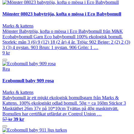
Mönster 08023 babytröja, kofta o mössa i Eco Babybomull
Marks & kattens
Mönster Babytröja, kofta o mössa i Eco Babybomull från M&K
Ecobabybomull Garn Eco babybomull 100% ekologisk bomull.
Storlek: mån 3 (6) 9 (12) 18 (2 år) 4 år. Tröja: 902 Beige: 2 (2) 2 (3)
3 (3) 4 nystan. 903 Brun: 1 nystan. 906 Grön: 1 …
9 kr
Rea
Ecobomull baby 909 rosa
Marks & kattens
Babybomull är ett mjukt ekologisk bomullsgarn från Marks &
Kattens. 100% ekologiskt odlad bomull. 50g = ca 160m Stickor 3
Masktäthet 26m 37v på 10*10cm Tvättas på 40g maskintvätt.
Bomullen har certifikat utfärdat av Control Union …
57 kr
39 kr