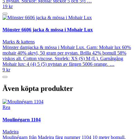
5 nystan. Stickor: Mössa: stickor 5 och 5½ …
19 kr
Mönster 6606 jacka & mössa i Mohair Lux
Marks & kattens
Mönster damjacka & mössa i Mohair Lux. Garn: Mohair lux 60%
mohair 40% akryl, 50 gram per nystan. Brilla 42% bomull 58%
viskos alt. Cotton viscose. Storlek: XS (S) M (L). Garnåtgång
Mohair lux: 4 (4) 5 (5) nytstan av färgen 5006 orange. …
9 kr
Även köpta produkter
Rea
Moulinégarn 1104
Madeira
Moulinégarn från Madeira färg nummer 1104 10 meter bomull.