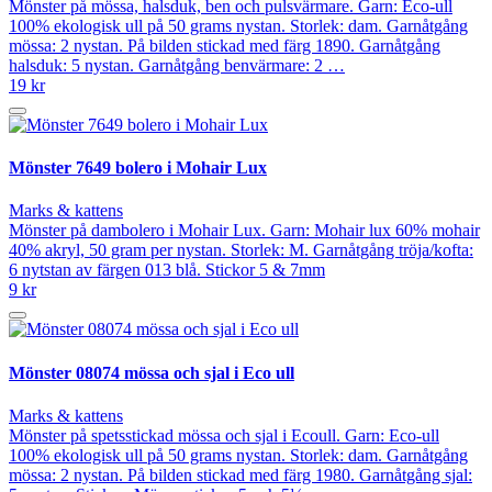
Mönster på mössa, halsduk, ben och pulsvärmare. Garn: Eco-ull
100% ekologisk ull på 50 grams nystan. Storlek: dam. Garnåtgång
mössa: 2 nystan. På bilden stickad med färg 1890. Garnåtgång
halsduk: 5 nystan. Garnåtgång benvärmare: 2 …
19 kr
Mönster 7649 bolero i Mohair Lux
Marks & kattens
Mönster på dambolero i Mohair Lux. Garn: Mohair lux 60% mohair
40% akryl, 50 gram per nystan. Storlek: M. Garnåtgång tröja/kofta:
6 nytstan av färgen 013 blå. Stickor 5 & 7mm
9 kr
Mönster 08074 mössa och sjal i Eco ull
Marks & kattens
Mönster på spetsstickad mössa och sjal i Ecoull. Garn: Eco-ull
100% ekologisk ull på 50 grams nystan. Storlek: dam. Garnåtgång
mössa: 2 nystan. På bilden stickad med färg 1980. Garnåtgång sjal: