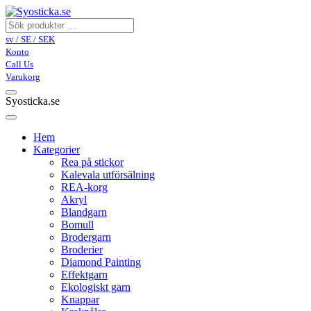
sv / SE / SEK
Konto
Call Us
Varukorg
Syosticka.se
Hem
Kategorier
Rea på stickor
Kalevala utförsälning
REA-korg
Akryl
Blandgarn
Bomull
Brodergarn
Broderier
Diamond Painting
Effektgarn
Ekologiskt garn
Knappar