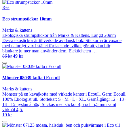
Rea
Eco strumpstickor 10mm
Marks & kattens
Ekologiska strumpstickor från Marks & Kattens. Längd 20mm
Dessa ekostickor är tillverkade av dansk bok. Stickorna är vaxade
med naturligt vax i stället för lackade, vilket gör att ytan blir
blankare ju mer man använder dem. Elekticiteten …
86 kr
49 kr
Mönster 08039 kofta i Eco ull
Marks & kattens
Mönster på en kavajkofta med virkade kanter i Ecoull. Garn: Ecoull,
100% Ekologist ull. Storlekar: S - M - L - XL. Garnålgång: 12 - 13 -
14 - 15 nystan á 50g. Stickas med stickor 4,5 och 5,5 mm samt
virknål 4,5.
19 kr