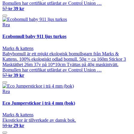
Bomullen har certifikat utfärdat av Control Union …
57 kr
39 kr
Rea
Ecobomull baby 911 ljus turkos
Marks & kattens
Babybomull är ett mjukt ekologisk bomullsgarn från Marks &
Kattens. 100% ekologiskt odlad bomull. 50g = ca 160m Stickor 3
Masktäthet 26m 37v på 10*10cm Tvättas på 40g maskintvätt.
Bomullen har certifikat utfärdat av Control Union …
57 kr
39 kr
Rea
Eco Jumperstickor i trä 4 mm (bok)
Marks & kattens
Ekostickor är tillverkade av dansk bok.
59 kr
29 kr