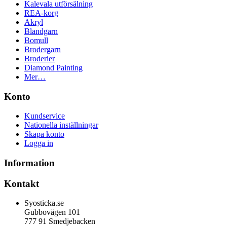
Kalevala utförsälning
REA-korg
Akryl
Blandgarn
Bomull
Brodergarn
Broderier
Diamond Painting
Mer…
Konto
Kundservice
Nationella inställningar
Skapa konto
Logga in
Information
Kontakt
Syosticka.se
Gubbovägen 101
777 91 Smedjebacken