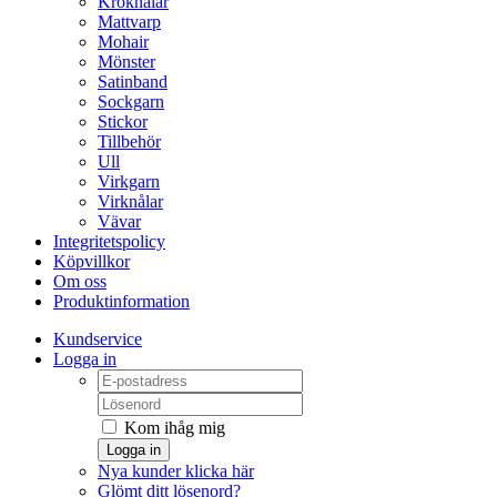
Kroknålar
Mattvarp
Mohair
Mönster
Satinband
Sockgarn
Stickor
Tillbehör
Ull
Virkgarn
Virknålar
Vävar
Integritetspolicy
Köpvillkor
Om oss
Produktinformation
Kundservice
Logga in
Kom ihåg mig
Logga in
Nya kunder klicka här
Glömt ditt lösenord?