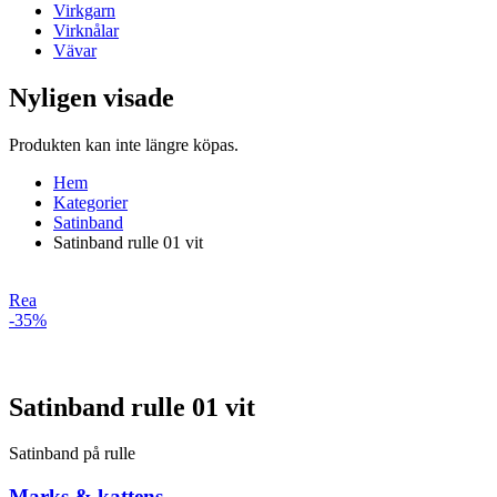
Virkgarn
Virknålar
Vävar
Nyligen visade
Produkten kan inte längre köpas.
Hem
Kategorier
Satinband
Satinband rulle 01 vit
Rea
-35%
Satinband rulle 01 vit
Satinband på rulle
Marks & kattens