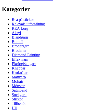
Kategorier
Rea på stickor
Kalevala utförsälning
REA-korg
Akryl
Blandgarn
Bomull
Brodergarn
Broderier
Diamond Painting
Effektgarn
Ekologiskt garn
Knappar
Kroknålar
Mattvarp
Mohair
Mönster
Satinband
Sockgarn
Stickor
Tillbehör
Ull