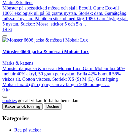
Marks & kattens
Mönster på spetsstickad mössa och sjal i Ecoull. Garn: Eco-ull
100% ekologisk ull på 50 grams nystan. Storlek: dam. Garnåtgång
mössa: 2 nystan. På bilden stickad med färg 1980. Garnåtgång sjal:
5 nystan. Stickor: Mössa: stickor 5 och 5½ …
19 kr
Mönster 6606 jacka & mössa i Mohair Lux
Marks & kattens
Mönster damjacka & mössa i Mohair Lux. Garn: Mohair lux 60%
mohair 40% akryl, 50 gram per nystan. Brilla 42% bomull 58%
viskos alt. Cotton viscose. Storlek: XS (S) M (L). Garnåtgång
Mohair lux: 4 (4) 5 (5) nytstan av färgen 5006 orange. …
9 kr
cookies
gör att vi kan förbättra hemsidan.
Kakor är ok för mig
Decline
Kategorier
Rea på stickor