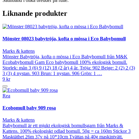
Satinband i olika bredder på rulle.
Liknande produkter
Mönster 08023 babytröja, kofta o mössa i Eco Babybomull
Marks & kattens
Mönster Babytröja, kofta o mössa i Eco Babybomull från M&K
Ecobabybomull Garn Eco babybomull 100% ekologisk bomull.
Storlek: mån 3 (6) 9 (12) 18 (2 år) 4 år. Tröja: 902 Beige: 2 (2) 2 (3)
3 (3) 4 nystan. 903 Brun: 1 nystan. 906 Grön: 1 …
9 kr
Rea
Ecobomull baby 909 rosa
Marks & kattens
Babybomull är ett mjukt ekologisk bomullsgarn från Marks &
Kattens. 100% ekologiskt odlad bomull. 50g = ca 160m Stickor 3
Masktäthet 26m 37v på 10*10cm Tvättas på 40g maskintvätt.