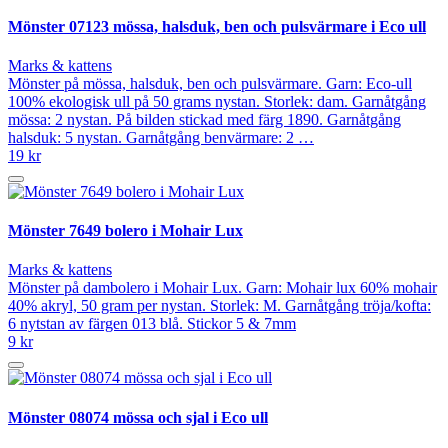
Mönster 07123 mössa, halsduk, ben och pulsvärmare i Eco ull
Marks & kattens
Mönster på mössa, halsduk, ben och pulsvärmare. Garn: Eco-ull
100% ekologisk ull på 50 grams nystan. Storlek: dam. Garnåtgång
mössa: 2 nystan. På bilden stickad med färg 1890. Garnåtgång
halsduk: 5 nystan. Garnåtgång benvärmare: 2 …
19 kr
Mönster 7649 bolero i Mohair Lux
Marks & kattens
Mönster på dambolero i Mohair Lux. Garn: Mohair lux 60% mohair
40% akryl, 50 gram per nystan. Storlek: M. Garnåtgång tröja/kofta:
6 nytstan av färgen 013 blå. Stickor 5 & 7mm
9 kr
Mönster 08074 mössa och sjal i Eco ull