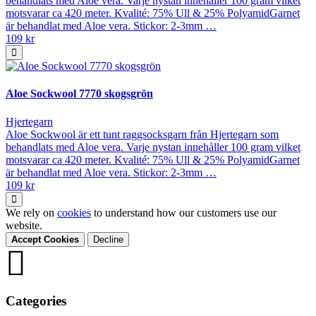
behandlats med Aloe vera. Varje nystan innehåller 100 gram vilket
motsvarar ca 420 meter. Kvalité: 75% Ull & 25% PolyamidGarnet
är behandlat med Aloe vera. Stickor: 2-3mm …
109 kr
Aloe Sockwool 7770 skogsgrön
Hjertegarn
Aloe Sockwool är ett tunt raggsocksgarn från Hjertegarn som
behandlats med Aloe vera. Varje nystan innehåller 100 gram vilket
motsvarar ca 420 meter. Kvalité: 75% Ull & 25% PolyamidGarnet
är behandlat med Aloe vera. Stickor: 2-3mm …
109 kr
We rely on
cookies
to understand how our customers use our
website.
Accept Cookies
Decline
Categories