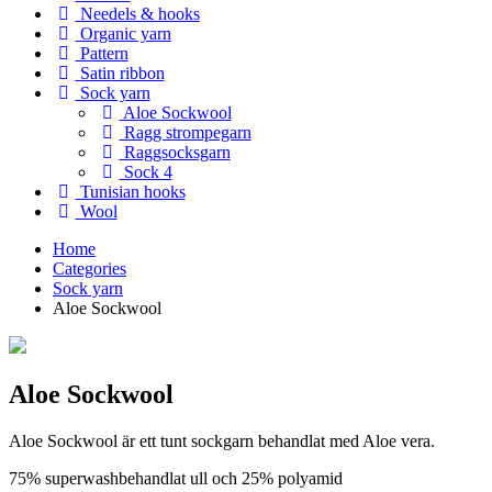
Needels & hooks
Organic yarn
Pattern
Satin ribbon
Sock yarn
Aloe Sockwool
Ragg strompegarn
Raggsocksgarn
Sock 4
Tunisian hooks
Wool
Home
Categories
Sock yarn
Aloe Sockwool
Aloe Sockwool
Aloe Sockwool är ett tunt sockgarn behandlat med Aloe vera.
75% superwashbehandlat ull och 25% polyamid