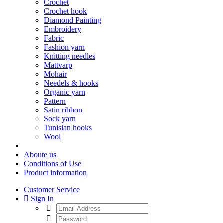
Crochet
Crochet hook
Diamond Painting
Embroidery
Fabric
Fashion yarn
Knitting needles
Mattvarp
Mohair
Needels & hooks
Organic yarn
Pattern
Satin ribbon
Sock yarn
Tunisian hooks
Wool
Aboute us
Conditions of Use
Product information
Customer Service
Sign In