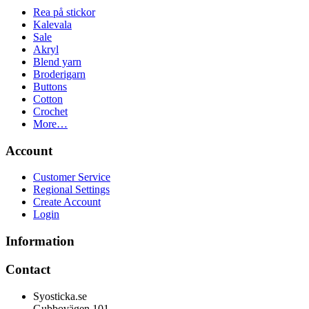
Rea på stickor
Kalevala
Sale
Akryl
Blend yarn
Broderigarn
Buttons
Cotton
Crochet
More…
Account
Customer Service
Regional Settings
Create Account
Login
Information
Contact
Syosticka.se
Gubbovägen 101