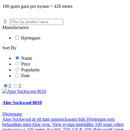
100 gram garn per nystan = 420 meter.
Manufacturers
Hjertegarn
Sort By
Name
Price
Popularity
Date
Aloe Sockwool 0010
Hjertegarn
Aloe Sockwool är ett tunt raggsocksgarn från Hjertegarn som
behandlats med Aloe vera. Varje nystan innehåller 100 gram vilket
motsvarar ca 420 meter. Kvalité: 75% Ull & 25% PolyamidGarnet