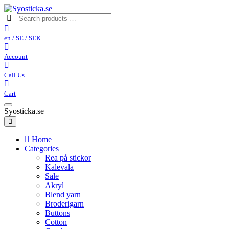
en / SE / SEK
Account
Call Us
Cart
Syosticka.se
Home
Categories
Rea på stickor
Kalevala
Sale
Akryl
Blend yarn
Broderigarn
Buttons
Cotton