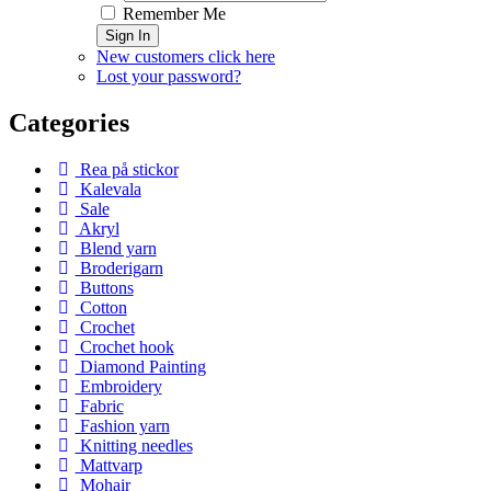
Remember Me
Sign In
New customers click here
Lost your password?
Categories
Rea på stickor
Kalevala
Sale
Akryl
Blend yarn
Broderigarn
Buttons
Cotton
Crochet
Crochet hook
Diamond Painting
Embroidery
Fabric
Fashion yarn
Knitting needles
Mattvarp
Mohair