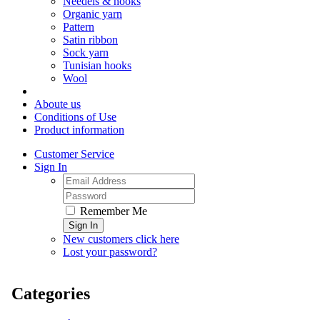
Needels & hooks
Organic yarn
Pattern
Satin ribbon
Sock yarn
Tunisian hooks
Wool
Aboute us
Conditions of Use
Product information
Customer Service
Sign In
Remember Me
Sign In
New customers click here
Lost your password?
Categories