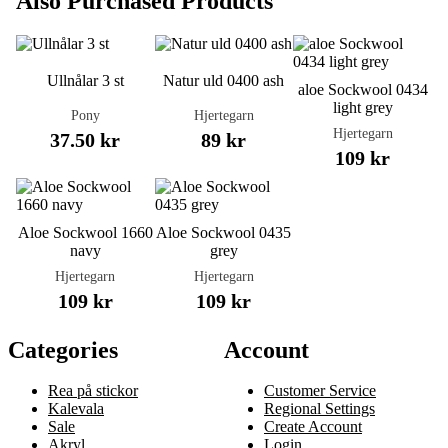
Also Purchased Products
Ullnålar 3 st
Natur uld 0400 ash
aloe Sockwool 0434
light grey
Pony
Hjertegarn
Hjertegarn
37.50 kr
89 kr
109 kr
Aloe Sockwool 1660
Aloe Sockwool 0435
navy
grey
Hjertegarn
Hjertegarn
109 kr
109 kr
Categories
Account
Rea på stickor
Customer Service
Kalevala
Regional Settings
Sale
Create Account
Akryl
Login