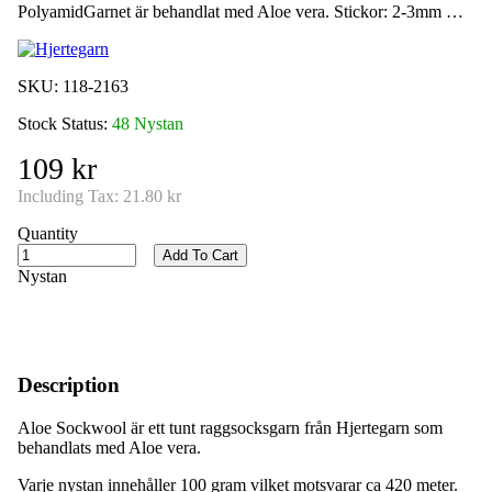
PolyamidGarnet är behandlat med Aloe vera. Stickor: 2-3mm …
SKU:
118-2163
Stock Status:
48 Nystan
109 kr
Including Tax:
21.80 kr
Quantity
Add To Cart
Nystan
Description
Aloe Sockwool är ett tunt raggsocksgarn från Hjertegarn som
behandlats med Aloe vera.
Varje nystan innehåller 100 gram vilket motsvarar ca 420 meter.