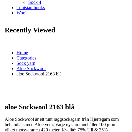
Sock 4
Tunisian hooks
Wool
Recently Viewed
Home
Categories
Sock yarn
Aloe Sockwool
aloe Sockwool 2163 blå
aloe Sockwool 2163 blå
Aloe Sockwool är ett tunt raggsocksgarn från Hjertegarn som
behandlats med Aloe vera. Varje nystan innehåller 100 gram
vilket motsvarar ca 420 meter. Kvalité: 75% Ull & 25%