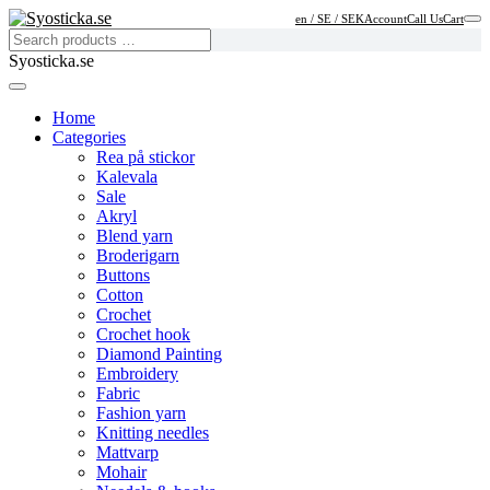
en / SE / SEK
Account
Call Us
Cart
Syosticka.se
Home
Categories
Rea på stickor
Kalevala
Sale
Akryl
Blend yarn
Broderigarn
Buttons
Cotton
Crochet
Crochet hook
Diamond Painting
Embroidery
Fabric
Fashion yarn
Knitting needles
Mattvarp
Mohair