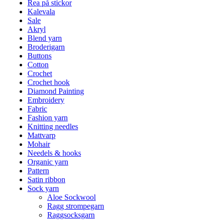
Rea på stickor
Kalevala
Sale
Akryl
Blend yarn
Broderigarn
Buttons
Cotton
Crochet
Crochet hook
Diamond Painting
Embroidery
Fabric
Fashion yarn
Knitting needles
Mattvarp
Mohair
Needels & hooks
Organic yarn
Pattern
Satin ribbon
Sock yarn
Aloe Sockwool
Ragg strompegarn
Raggsocksgarn