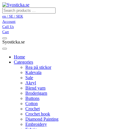
en / SE / SEK
Account
Call Us
Cart
Syosticka.se
Home
Categories
Rea på stickor
Kalevala
Sale
Akryl
Blend yarn
Broderigarn
Buttons
Cotton
Crochet
Crochet hook
Diamond Painting
Embroidery