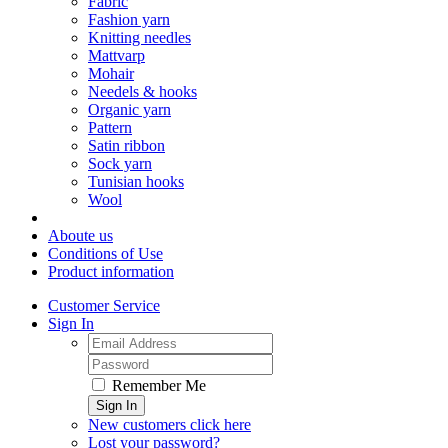
Fabric
Fashion yarn
Knitting needles
Mattvarp
Mohair
Needels & hooks
Organic yarn
Pattern
Satin ribbon
Sock yarn
Tunisian hooks
Wool
Aboute us
Conditions of Use
Product information
Customer Service
Sign In
Remember Me
Sign In
New customers click here
Lost your password?