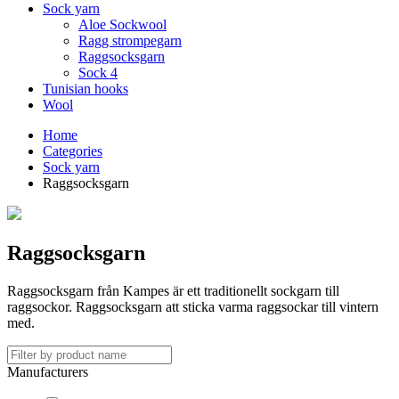
Sock yarn
Aloe Sockwool
Ragg strompegarn
Raggsocksgarn
Sock 4
Tunisian hooks
Wool
Home
Categories
Sock yarn
Raggsocksgarn
Raggsocksgarn
Raggsocksgarn från Kampes är ett traditionellt sockgarn till
raggsockor. Raggsocksgarn att sticka varma raggsockar till vintern
med.
Manufacturers