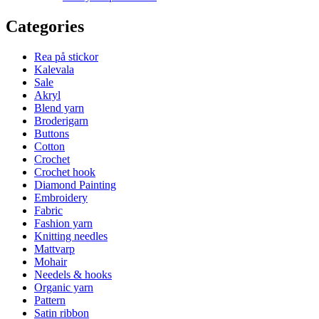
Categories
Rea på stickor
Kalevala
Sale
Akryl
Blend yarn
Broderigarn
Buttons
Cotton
Crochet
Crochet hook
Diamond Painting
Embroidery
Fabric
Fashion yarn
Knitting needles
Mattvarp
Mohair
Needels & hooks
Organic yarn
Pattern
Satin ribbon