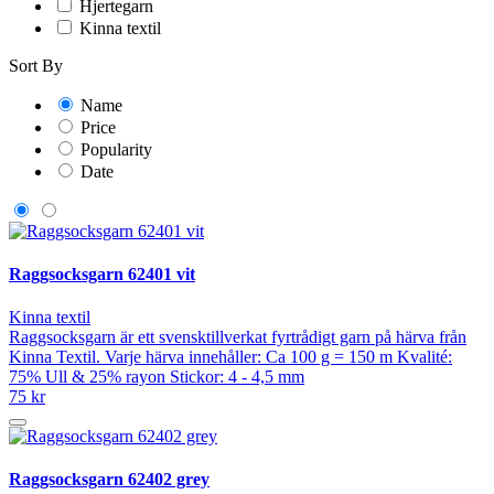
Hjertegarn
Kinna textil
Sort By
Name
Price
Popularity
Date
Raggsocksgarn 62401 vit
Kinna textil
Raggsocksgarn är ett svensktillverkat fyrtrådigt garn på härva från
Kinna Textil. Varje härva innehåller: Ca 100 g = 150 m Kvalité:
75% Ull & 25% rayon Stickor: 4 - 4,5 mm
75 kr
Raggsocksgarn 62402 grey