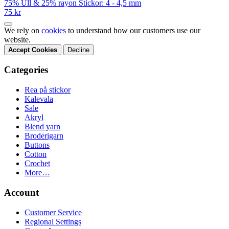
75% Ull & 25% rayon Stickor: 4 - 4,5 mm
75 kr
We rely on
cookies
to understand how our customers use our
website.
Accept Cookies
Decline
Categories
Rea på stickor
Kalevala
Sale
Akryl
Blend yarn
Broderigarn
Buttons
Cotton
Crochet
More…
Account
Customer Service
Regional Settings