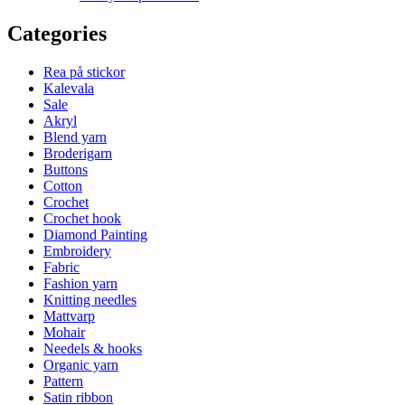
Categories
Rea på stickor
Kalevala
Sale
Akryl
Blend yarn
Broderigarn
Buttons
Cotton
Crochet
Crochet hook
Diamond Painting
Embroidery
Fabric
Fashion yarn
Knitting needles
Mattvarp
Mohair
Needels & hooks
Organic yarn
Pattern
Satin ribbon