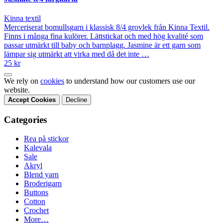
Kinna textil
Merceriserat bomullsgarn i klassisk 8/4 grovlek från Kinna Textil.
Finns i många fina kulörer. Lättstickat och med hög kvalité som
passar utmärkt till baby och barnplagg. Jasmine är ett garn som
lämpar sig utmärkt att virka med då det inte …
25 kr
We rely on
cookies
to understand how our customers use our
website.
Accept Cookies
Decline
Categories
Rea på stickor
Kalevala
Sale
Akryl
Blend yarn
Broderigarn
Buttons
Cotton
Crochet
More…