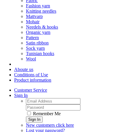
Fabric
Fashion yarn
Knitting needles
Mattvarp
Mohair
Needels & hooks
Organic yarn
Pattern
Satin ribbon
Sock yarn
Tunisian hooks
Wool
Aboute us
Conditions of Use
Product information
Customer Service
Sign In
Remember Me
Sign In
New customers click here
Lost your password?