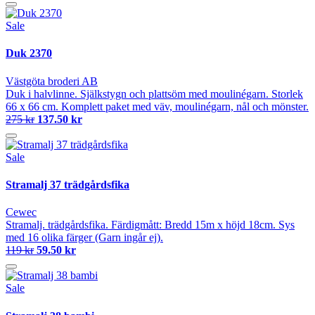
Sale
Duk 2370
Västgöta broderi AB
Duk i halvlinne. Själkstygn och plattsöm med moulinégarn. Storlek
66 x 66 cm. Komplett paket med väv, moulinégarn, nål och mönster.
275 kr
137.50 kr
Sale
Stramalj 37 trädgårdsfika
Cewec
Stramalj. trädgårdsfika. Färdigmått: Bredd 15m x höjd 18cm. Sys
med 16 olika färger (Garn ingår ej).
119 kr
59.50 kr
Sale