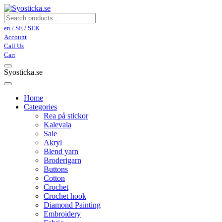
en / SE / SEK
Account
Call Us
Cart
Syosticka.se
Home
Categories
Rea på stickor
Kalevala
Sale
Akryl
Blend yarn
Broderigarn
Buttons
Cotton
Crochet
Crochet hook
Diamond Painting
Embroidery