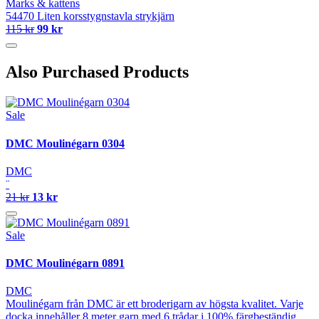
Marks & kattens
54470 Liten korsstygnstavla strykjärn
115 kr
99 kr
Also Purchased Products
Sale
DMC Moulinégarn 0304
DMC
¨
21 kr
13 kr
Sale
DMC Moulinégarn 0891
DMC
Moulinégarn från DMC är ett broderigarn av högsta kvalitet. Varje
docka innehåller 8 meter garn med 6 trådar i 100% färgbeständig