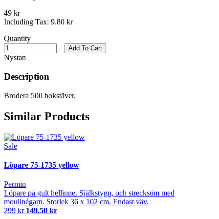
49 kr
Including Tax:
9.80 kr
Quantity
Add To Cart
Nystan
Description
Brodera 500 bokstäver.
Similar Products
Sale
Löpare 75-1735 yellow
Permin
Löpare på gult hellinne. Själkstygn, och strecksöm med
moulinégarn. Storlek 36 x 102 cm. Endast väv.
299 kr
149.50 kr