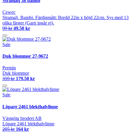
Stramalj 38 bambi
Cewec
Stramalj. Bambi. Färdigmått: Bredd 22m x höjd 22cm. Sys med 13
olika färger (Garn ingår ej).
99 kr
49.50 kr
Sale
Duk blommor 27-9672
Permin
Duk blommor
359 kr
179.50 kr
Sale
Löpare 2461 blekthalvlinne
Västgöta broderi AB
Löpare 2461 blekthalvlinne
205 kr
164 kr