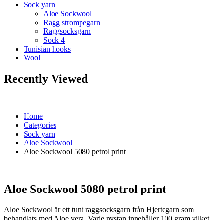
Sock yarn
Aloe Sockwool
Ragg strompegarn
Raggsocksgarn
Sock 4
Tunisian hooks
Wool
Recently Viewed
Home
Categories
Sock yarn
Aloe Sockwool
Aloe Sockwool 5080 petrol print
Aloe Sockwool 5080 petrol print
Aloe Sockwool är ett tunt raggsocksgarn från Hjertegarn som
behandlats med Aloe vera. Varje nystan innehåller 100 gram vilket