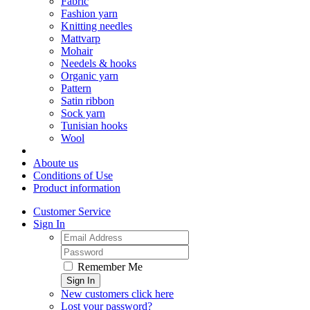
Fabric
Fashion yarn
Knitting needles
Mattvarp
Mohair
Needels & hooks
Organic yarn
Pattern
Satin ribbon
Sock yarn
Tunisian hooks
Wool
Aboute us
Conditions of Use
Product information
Customer Service
Sign In
Remember Me
Sign In
New customers click here
Lost your password?