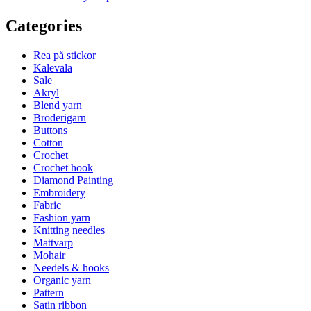
Categories
Rea på stickor
Kalevala
Sale
Akryl
Blend yarn
Broderigarn
Buttons
Cotton
Crochet
Crochet hook
Diamond Painting
Embroidery
Fabric
Fashion yarn
Knitting needles
Mattvarp
Mohair
Needels & hooks
Organic yarn
Pattern
Satin ribbon