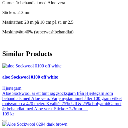
Garnet är behandlat med Aloe vera.
Stickor: 2-3mm
Masktäthet: 28 m på 10 cm på st. nr 2,5
Maskintvätt 40% (superwashbehandlat)
Similar Products
aloe Sockwool 0100 off white
Hjertegarn
Aloe Sockwool är ett tunt raggsocksgarn från Hjertegarn som
behandlats med Aloe vera. Varje nystan innehåller 100 gram vilket
motsvarar ca 420 meter. Kvalité: 75% Ull & 25% PolyamidGarnet
är behandlat med Aloe vera. Stickor: 2-3mm …
109 kr