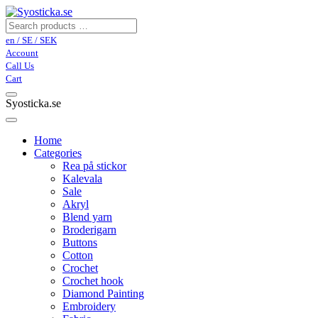
en / SE / SEK
Account
Call Us
Cart
Syosticka.se
Home
Categories
Rea på stickor
Kalevala
Sale
Akryl
Blend yarn
Broderigarn
Buttons
Cotton
Crochet
Crochet hook
Diamond Painting
Embroidery