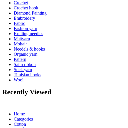
Crochet
Crochet hook
Diamond Painting
Embroidery
Fabric
Fashion yarn
Knitting needles
Mattvarp
Mohair
Needels & hooks
Organic yarn
Pattern
Satin ribbon
Sock yarn
Tunisian hooks
Wool
Recently Viewed
Home
Categories
Cotton