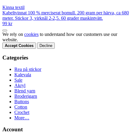
Kinna textil
Kabeltvinnat 100 % merciserat bomull. 200 gram per härva, ca 680
meter. Stickor 3, virknål 2-2,5. 60 grader maskintvätt.
99 kr
We rely on
cookies
to understand how our customers use our
website.
Accept Cookies
Decline
Categories
Rea på stickor
Kalevala
Sale
Akryl
Blend yarn
Broderigarn
Buttons
Cotton
Crochet
More…
Account