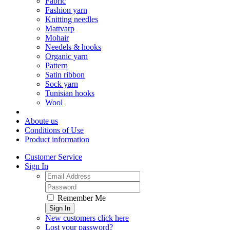
Fabric
Fashion yarn
Knitting needles
Mattvarp
Mohair
Needels & hooks
Organic yarn
Pattern
Satin ribbon
Sock yarn
Tunisian hooks
Wool
Aboute us
Conditions of Use
Product information
Customer Service
Sign In
Remember Me
Sign In
New customers click here
Lost your password?