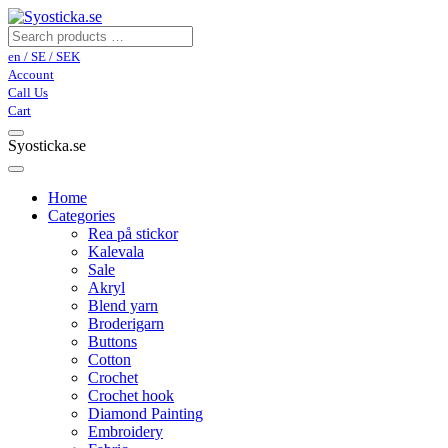
en / SE / SEK
Account
Call Us
Cart
Syosticka.se
Home
Categories
Rea på stickor
Kalevala
Sale
Akryl
Blend yarn
Broderigarn
Buttons
Cotton
Crochet
Crochet hook
Diamond Painting
Embroidery