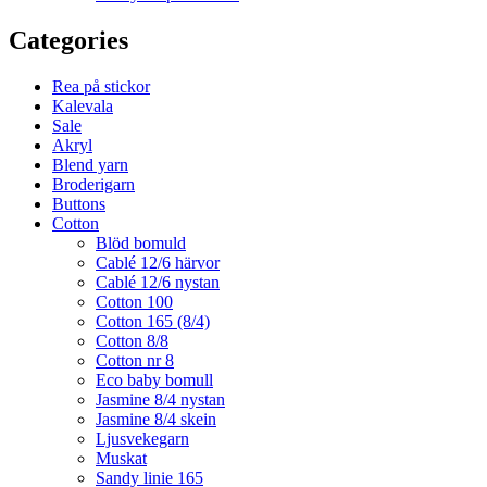
Categories
Rea på stickor
Kalevala
Sale
Akryl
Blend yarn
Broderigarn
Buttons
Cotton
Blöd bomuld
Cablé 12/6 härvor
Cablé 12/6 nystan
Cotton 100
Cotton 165 (8/4)
Cotton 8/8
Cotton nr 8
Eco baby bomull
Jasmine 8/4 nystan
Jasmine 8/4 skein
Ljusvekegarn
Muskat
Sandy linie 165