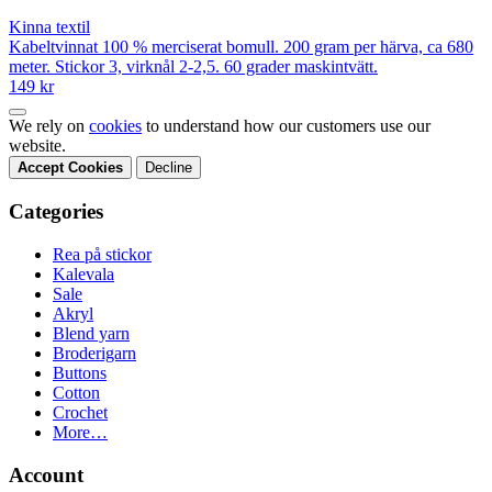
Kinna textil
Kabeltvinnat 100 % merciserat bomull. 200 gram per härva, ca 680
meter. Stickor 3, virknål 2-2,5. 60 grader maskintvätt.
149 kr
We rely on
cookies
to understand how our customers use our
website.
Accept Cookies
Decline
Categories
Rea på stickor
Kalevala
Sale
Akryl
Blend yarn
Broderigarn
Buttons
Cotton
Crochet
More…
Account