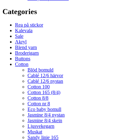
Categories
Rea på stickor
Kalevala
Sale
Akryl
Blend yarn
Broderigarn
Buttons
Cotton
Blöd bomuld
Cablé 12/6 härvor
Cablé 12/6 nystan
Cotton 100
Cotton 165 (8/4)
Cotton 8/8
Cotton nr 8
Eco baby bomull
Jasmine 8/4 nystan
Jasmine 8/4 skein
Ljusvekegarn
Muskat
Sandy linie 165