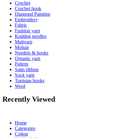
Crochet
Crochet hook
Diamond Painting
Embroidery
Fabric
Fashion yarn
Knitting needles
Mattvarp
Mohair
Needels & hooks
Organic yarn
Pattern
Satin ribbon
Sock yarn
Tunisian hooks
Wool
Recently Viewed
Home
Categories
Cotton