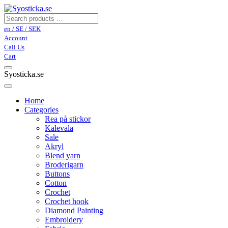
en / SE / SEK
Account
Call Us
Cart
Syosticka.se
Home
Categories
Rea på stickor
Kalevala
Sale
Akryl
Blend yarn
Broderigarn
Buttons
Cotton
Crochet
Crochet hook
Diamond Painting
Embroidery