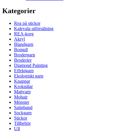
Kategorier
Rea på stickor
Kalevala utförsälning
REA-korg
Akryl
Blandgarn
Bomull
Brodergarn
Broderier
Diamond Painting
Effektgarn
Ekologiskt garn
Knappar
Kroknålar
Mattvarp
Mohair
Mönster
Satinband
Sockgarn
Stickor
Tillbehör
Ull