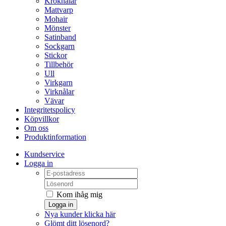
Kroknålar
Mattvarp
Mohair
Mönster
Satinband
Sockgarn
Stickor
Tillbehör
Ull
Virkgarn
Virknålar
Vävar
Integritetspolicy
Köpvillkor
Om oss
Produktinformation
Kundservice
Logga in
Kom ihåg mig
Logga in
Nya kunder klicka här
Glömt ditt lösenord?