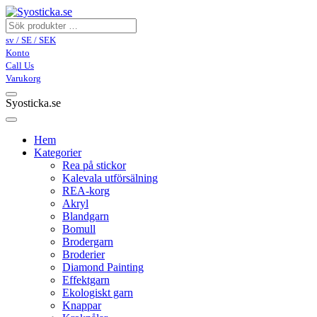
sv / SE / SEK
Konto
Call Us
Varukorg
Syosticka.se
Hem
Kategorier
Rea på stickor
Kalevala utförsälning
REA-korg
Akryl
Blandgarn
Bomull
Brodergarn
Broderier
Diamond Painting
Effektgarn
Ekologiskt garn
Knappar