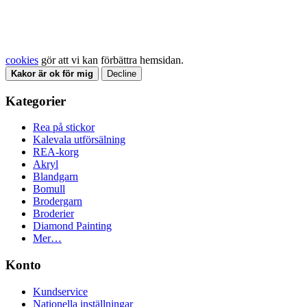
cookies
gör att vi kan förbättra hemsidan.
Kakor är ok för mig
Decline
Kategorier
Rea på stickor
Kalevala utförsälning
REA-korg
Akryl
Blandgarn
Bomull
Brodergarn
Broderier
Diamond Painting
Mer…
Konto
Kundservice
Nationella inställningar