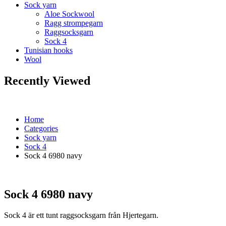
Sock yarn
Aloe Sockwool
Ragg strompegarn
Raggsocksgarn
Sock 4
Tunisian hooks
Wool
Recently Viewed
Home
Categories
Sock yarn
Sock 4
Sock 4 6980 navy
Sock 4 6980 navy
Sock 4 är ett tunt raggsocksgarn från Hjertegarn.