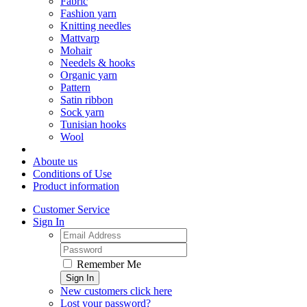
Fabric
Fashion yarn
Knitting needles
Mattvarp
Mohair
Needels & hooks
Organic yarn
Pattern
Satin ribbon
Sock yarn
Tunisian hooks
Wool
Aboute us
Conditions of Use
Product information
Customer Service
Sign In
Remember Me
Sign In
New customers click here
Lost your password?