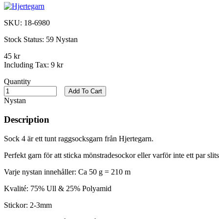
SKU:
18-6980
Stock Status:
59 Nystan
45 kr
Including Tax:
9 kr
Quantity
Add To Cart
Nystan
Description
Sock 4 är ett tunt raggsocksgarn från Hjertegarn.
Perfekt garn för att sticka mönstradesockor eller varför inte ett par sli
Varje nystan innehåller: Ca 50 g = 210 m
Kvalité: 75% Ull & 25% Polyamid
Stickor: 2-3mm