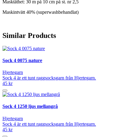
Masktäthet: 30 m på 10 cm på st. nr 2,5
Maskintvätt 40% (superwashbehandlat)
Similar Products
Sock 4 0075 nature
Hjertegarn
Sock 4 är ett tunt raggsocksgarn från Hjertegarn.
45 kr
Sock 4 1250 ljus mellangrå
Hjertegarn
Sock 4 är ett tunt raggsocksgarn från Hjertegarn.
45 kr