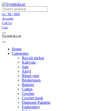
en / SE / SEK
Account
Call Us
Cart
Syosticka.se
Home
Categories
Rea på stickor
Kalevala
Sale
Akryl
Blend yarn
Broderigarn
Buttons
Cotton
Crochet
Crochet hook
Diamond Painting
Embroidery