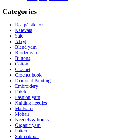
Categories
Rea på stickor
Kalevala
Sale
Akryl
Blend yarn
Broderigarn
Buttons
Cotton
Crochet
Crochet hook
Diamond Painting
Embroidery
Fabric
Fashion yarn
Knitting needles
Mattvarp
Mohair
Needels & hooks
Organic yarn
Pattern
Satin ribbon