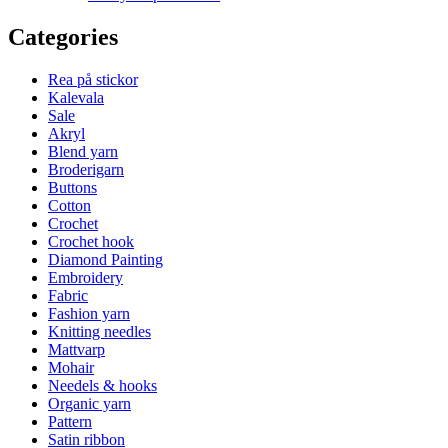
Categories
Rea på stickor
Kalevala
Sale
Akryl
Blend yarn
Broderigarn
Buttons
Cotton
Crochet
Crochet hook
Diamond Painting
Embroidery
Fabric
Fashion yarn
Knitting needles
Mattvarp
Mohair
Needels & hooks
Organic yarn
Pattern
Satin ribbon