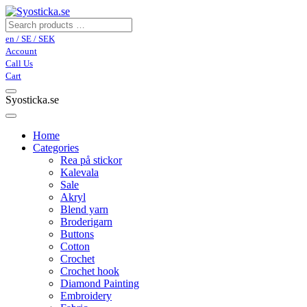
en / SE / SEK
Account
Call Us
Cart
Syosticka.se
Home
Categories
Rea på stickor
Kalevala
Sale
Akryl
Blend yarn
Broderigarn
Buttons
Cotton
Crochet
Crochet hook
Diamond Painting
Embroidery