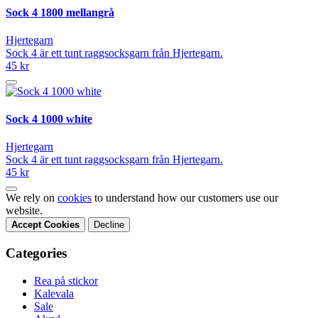
Sock 4 1800 mellangrå
Hjertegarn
Sock 4 är ett tunt raggsocksgarn från Hjertegarn.
45 kr
Sock 4 1000 white
Hjertegarn
Sock 4 är ett tunt raggsocksgarn från Hjertegarn.
45 kr
We rely on
cookies
to understand how our customers use our
website.
Accept Cookies
Decline
Categories
Rea på stickor
Kalevala
Sale