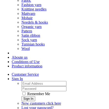
Fabric
Fashion yarn
Knitting needles
Mattvarp
Mohair
Needels & hooks
Organic yarn
Pattern
Satin ribbon
Sock yarn
Tunisian hooks
Wool
Aboute us
Conditions of Use
Product information
Customer Service
Sign In
Remember Me
Sign In
New customers click here
Lost your password?