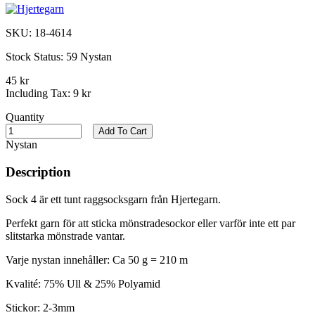
SKU:
18-4614
Stock Status:
59 Nystan
45 kr
Including Tax:
9 kr
Quantity
Add To Cart
Nystan
Description
Sock 4 är ett tunt raggsocksgarn från Hjertegarn.
Perfekt garn för att sticka mönstradesockor eller varför inte ett par
slitstarka mönstrade vantar.
Varje nystan innehåller: Ca 50 g = 210 m
Kvalité: 75% Ull & 25% Polyamid
Stickor: 2-3mm