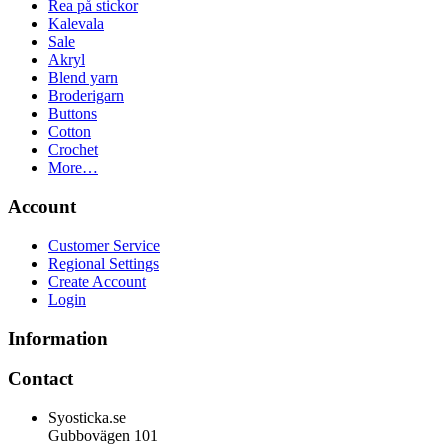
Rea på stickor
Kalevala
Sale
Akryl
Blend yarn
Broderigarn
Buttons
Cotton
Crochet
More…
Account
Customer Service
Regional Settings
Create Account
Login
Information
Contact
Syosticka.se
Gubbovägen 101