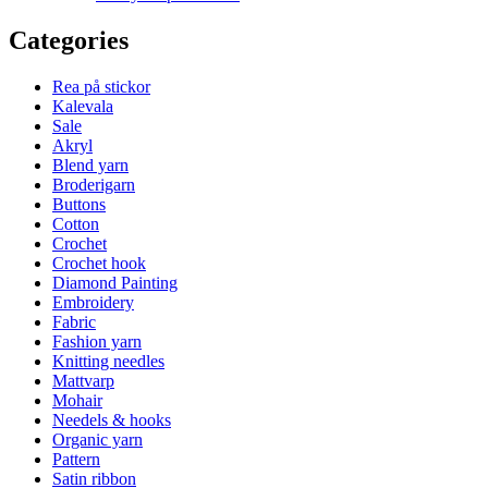
Categories
Rea på stickor
Kalevala
Sale
Akryl
Blend yarn
Broderigarn
Buttons
Cotton
Crochet
Crochet hook
Diamond Painting
Embroidery
Fabric
Fashion yarn
Knitting needles
Mattvarp
Mohair
Needels & hooks
Organic yarn
Pattern
Satin ribbon