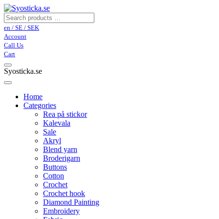
en / SE / SEK
Account
Call Us
Cart
Syosticka.se
Home
Categories
Rea på stickor
Kalevala
Sale
Akryl
Blend yarn
Broderigarn
Buttons
Cotton
Crochet
Crochet hook
Diamond Painting
Embroidery