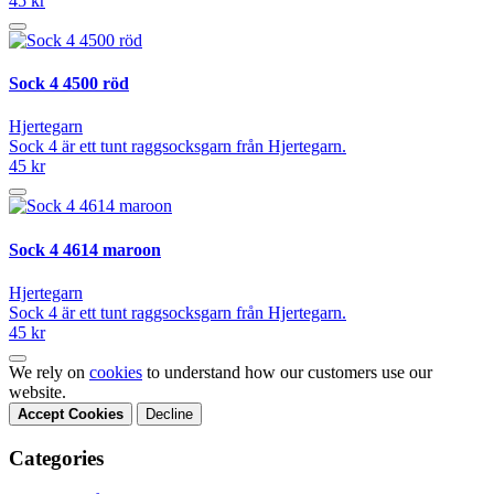
45 kr
Sock 4 4500 röd
Hjertegarn
Sock 4 är ett tunt raggsocksgarn från Hjertegarn.
45 kr
Sock 4 4614 maroon
Hjertegarn
Sock 4 är ett tunt raggsocksgarn från Hjertegarn.
45 kr
We rely on
cookies
to understand how our customers use our
website.
Accept Cookies
Decline
Categories