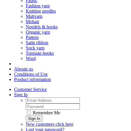
Fabric
Fashion yarn
Knitting needles
Mattvarp
Mohair
Needels & hooks
Organic yarn
Pattern
Satin ribbon
Sock yarn
Tunisian hooks
Wool
Aboute us
Conditions of Use
Product information
Customer Service
Sign In
Remember Me
Sign In
New customers click here
Lost your password?