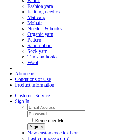
Fabric
Fashion yarn
Knitting needles
Mattvarp
Mohair
Needels & hooks
Organic yarn
Pattern
Satin ribbon
Sock yarn
Tunisian hooks
Wool
Aboute us
Conditions of Use
Product information
Customer Service
Sign In
Remember Me
Sign In
New customers click here
Lost your password?