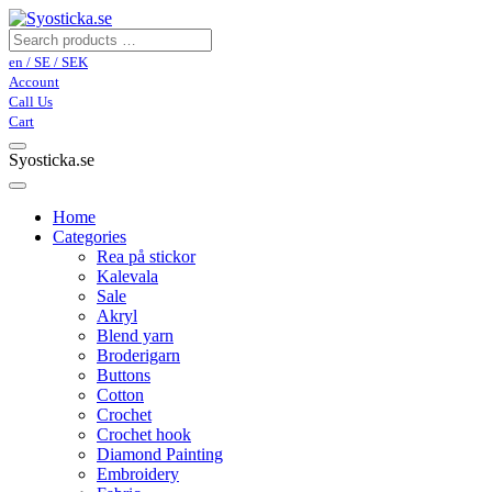
en / SE / SEK
Account
Call Us
Cart
Syosticka.se
Home
Categories
Rea på stickor
Kalevala
Sale
Akryl
Blend yarn
Broderigarn
Buttons
Cotton
Crochet
Crochet hook
Diamond Painting
Embroidery