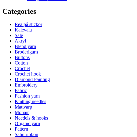
Categories
Rea på stickor
Kalevala
Sale
Akryl
Blend yarn
Broderigarn
Buttons
Cotton
Crochet
Crochet hook
Diamond Painting
Embroidery
Fabric
Fashion yarn
Knitting needles
Mattvarp
Mohair
Needels & hooks
Organic yarn
Pattern
Satin ribbon