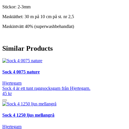
Stickor: 2-3mm
Masktäthet: 30 m på 10 cm på st. nr 2,5
Maskintvätt 40% (superwashbehandlat)
Similar Products
Sock 4 0075 nature
Hjertegarn
Sock 4 är ett tunt raggsocksgarn från Hjertegarn.
45 kr
Sock 4 1250 ljus mellangrå
Hjertegarn