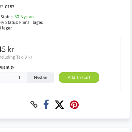
62-0183
 Status:
60 Nystan
ry Status:
Finns i lager.
i lager.
45 kr
ncluding Tax:
9 kr
uantity
Nystan
Add To Cart