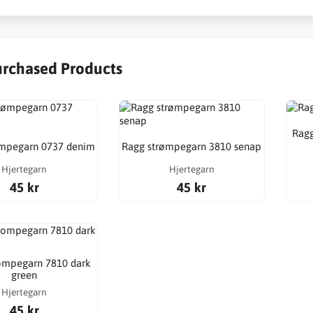
urchased Products
Ragg
ømpegarn 0737 denim
Ragg strømpegarn 3810 senap
Hjertegarn
Hjertegarn
45 kr
45 kr
ompegarn 7810 dark
green
Hjertegarn
45 kr