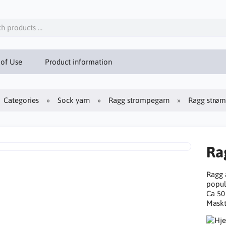
 of Use
Product information
Categories
Sock yarn
Ragg strompegarn
Ragg strøm
Ra
Ragg ä
populä
Ca 50
Maskt