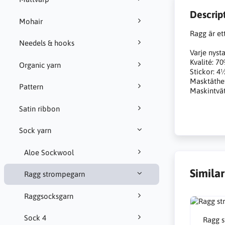
Descrip
Mohair
Ragg är ett
Needels & hooks
Varje nyst
Kvalité: 7
Organic yarn
Stickor: 4½
Masktäthet
Pattern
Maskintvä
Satin ribbon
Sock yarn
Aloe Sockwool
Simila
Ragg strompegarn
Raggsocksgarn
Sock 4
Ragg 