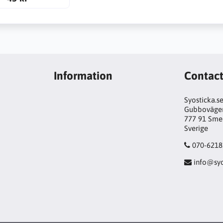
Information
Contac
Syosticka.s
Gubboväge
777 91 Sme
Sverige
070-6218
info@syo