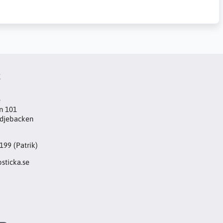
t
e
n 101
djebacken
199 (Patrik)
sticka.se