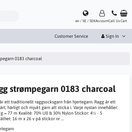
en / SE / SEK
Account
Call Us
Cart
Customer Service
Sign In
pegarn 0183 charcoal
gg strømpegarn 0183 charcoal
r ett traditionellt raggsocksgarn från hjertegarn. Ragg är ett
rt, härligt och mjukt garn att sticka i. Varje nystan innehåller:
 g = 77 m Kvalité: 70% Ull & 30% Nylon Stickor: 4½ - 5
äthet: 16 m x 26 v på stickor nr …