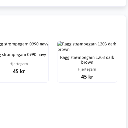
 strømpegarn 0990 navy
Ragg strømpegarn 1203 dark
brown
Hjertegarn
Hjertegarn
45 kr
45 kr