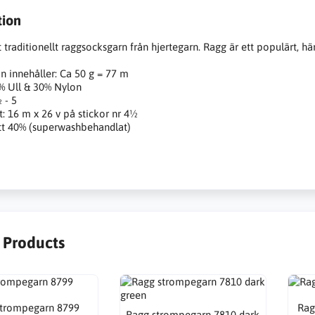
tion
 traditionellt raggsocksgarn från hjertegarn. Ragg är ett populärt, här
an innehåller: Ca 50 g = 77 m
0% Ull & 30% Nylon
 - 5
: 16 m x 26 v på stickor nr 4½
tt 40% (superwashbehandlat)
r Products
strompegarn 8799
Rag
Ragg strompegarn 7810 dark