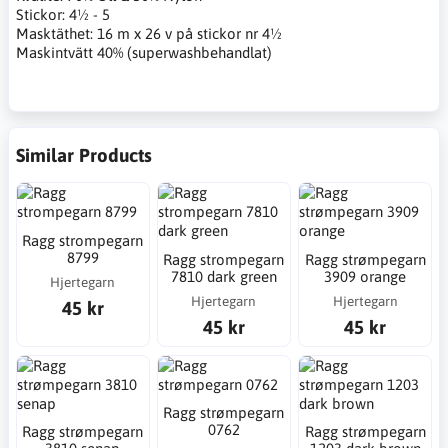
Stickor: 4½ - 5
Masktäthet: 16 m x 26 v på stickor nr 4½
Maskintvätt 40% (superwashbehandlat)
Similar Products
Ragg strompegarn
8799
Ragg strompegarn
Ragg strømpegarn
7810 dark green
3909 orange
Hjertegarn
Hjertegarn
Hjertegarn
45 kr
45 kr
45 kr
Ragg strømpegarn
0762
Ragg strømpegarn
Ragg strømpegarn