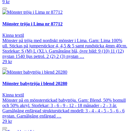
9 kr
Mönster tröja i Lima nr 87712
Kinna textil
Mönster på tröja med nordiskt mönster i Lima. Garn: Lima 100%
ull. Stickas på jumperstickor 4, 4,5 & 5 samt rundsticka 4mm 40cm.
Storlekar: S (M) L (XL). Garnåtgång blå, övre bild: 9 (10) 11 (12)
nystan 1540 ljus petrol. 2 (2) 2 (3) nystan …
29 kr
Mönster babytröja i blend 20280
Kinna textil
Mönster på en mönsterstickad babytröja. Garn: Blend, 50% bomull
och 50% akryl. Storlekar: 3 - 6 - 9 - 12 - 18 månader - 2 - 3 år.
Garnålgång enfärgad strukturstickad modell: 3 - 4 - 4 - 5 - 5 - 6 - 6
nystan. Garnålgång enfärgad …
29 kr