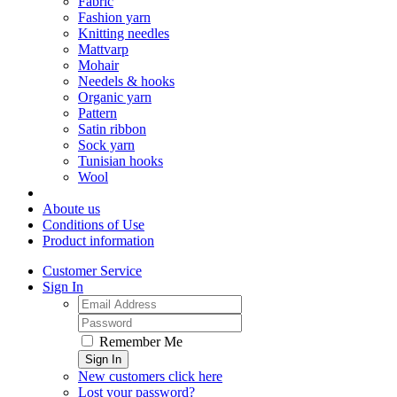
Fabric
Fashion yarn
Knitting needles
Mattvarp
Mohair
Needels & hooks
Organic yarn
Pattern
Satin ribbon
Sock yarn
Tunisian hooks
Wool
Aboute us
Conditions of Use
Product information
Customer Service
Sign In
Remember Me
Sign In
New customers click here
Lost your password?