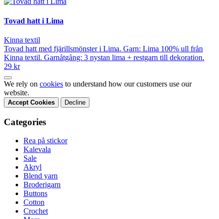
Tovad hatt i Lima
Kinna textil
Tovad hatt med fjärillsmönster i Lima. Garn: Lima 100% ull från
Kinna textil. Garnåtgång: 3 nystan lima + restgarn till dekoration.
29 kr
We rely on
cookies
to understand how our customers use our
website.
Accept Cookies
Decline
Categories
Rea på stickor
Kalevala
Sale
Akryl
Blend yarn
Broderigarn
Buttons
Cotton
Crochet