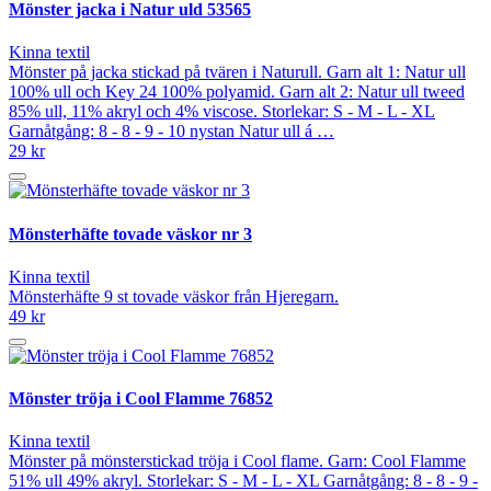
Mönster jacka i Natur uld 53565
Kinna textil
Mönster på jacka stickad på tvären i Naturull. Garn alt 1: Natur ull
100% ull och Key 24 100% polyamid. Garn alt 2: Natur ull tweed
85% ull, 11% akryl och 4% viscose. Storlekar: S - M - L - XL
Garnåtgång: 8 - 8 - 9 - 10 nystan Natur ull á …
29 kr
Mönsterhäfte tovade väskor nr 3
Kinna textil
Mönsterhäfte 9 st tovade väskor från Hjeregarn.
49 kr
Mönster tröja i Cool Flamme 76852
Kinna textil
Mönster på mönsterstickad tröja i Cool flame. Garn: Cool Flamme
51% ull 49% akryl. Storlekar: S - M - L - XL Garnåtgång: 8 - 8 - 9 -