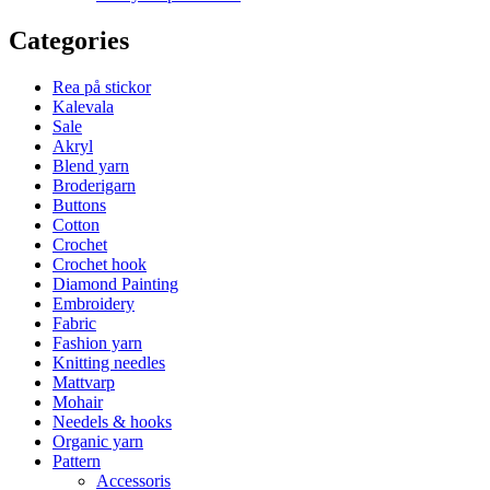
Categories
Rea på stickor
Kalevala
Sale
Akryl
Blend yarn
Broderigarn
Buttons
Cotton
Crochet
Crochet hook
Diamond Painting
Embroidery
Fabric
Fashion yarn
Knitting needles
Mattvarp
Mohair
Needels & hooks
Organic yarn
Pattern
Accessoris