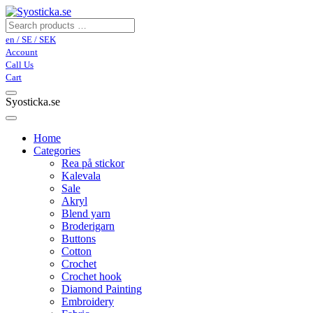
en / SE / SEK
Account
Call Us
Cart
Syosticka.se
Home
Categories
Rea på stickor
Kalevala
Sale
Akryl
Blend yarn
Broderigarn
Buttons
Cotton
Crochet
Crochet hook
Diamond Painting
Embroidery