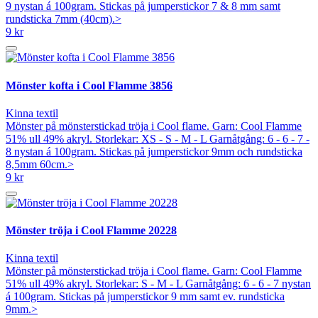
9 nystan á 100gram. Stickas på jumperstickor 7 & 8 mm samt
rundsticka 7mm (40cm).>
9 kr
Mönster kofta i Cool Flamme 3856
Kinna textil
Mönster på mönsterstickad tröja i Cool flame. Garn: Cool Flamme
51% ull 49% akryl. Storlekar: XS - S - M - L Garnåtgång: 6 - 6 - 7 -
8 nystan á 100gram. Stickas på jumperstickor 9mm och rundsticka
8,5mm 60cm.>
9 kr
Mönster tröja i Cool Flamme 20228
Kinna textil
Mönster på mönsterstickad tröja i Cool flame. Garn: Cool Flamme
51% ull 49% akryl. Storlekar: S - M - L Garnåtgång: 6 - 6 - 7 nystan
á 100gram. Stickas på jumperstickor 9 mm samt ev. rundsticka
9mm.>