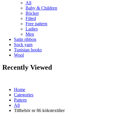
All
Baby & Children
Böcker
Filted
Free pattern
Ladies
Men
Satin ribbon
Sock yarn
Tunisian hooks
Wool
Recently Viewed
Home
Categories
Pattern
All
Tillbehör nr 86 kökstextilier