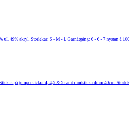
 ull 49% akryl. Storlekar: S - M - L Garnåtgång: 6 - 6 - 7 nystan á 1
tickas på jumperstickor 4, 4,5 & 5 samt rundsticka 4mm 40cm. Storleka