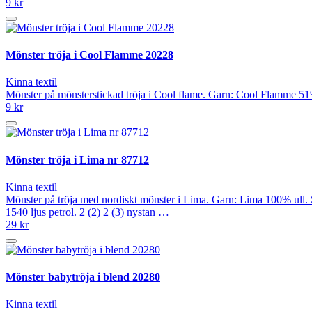
9 kr
Mönster tröja i Cool Flamme 20228
Kinna textil
Mönster på mönsterstickad tröja i Cool flame. Garn: Cool Flamme 51%
9 kr
Mönster tröja i Lima nr 87712
Kinna textil
Mönster på tröja med nordiskt mönster i Lima. Garn: Lima 100% ull. S
1540 ljus petrol. 2 (2) 2 (3) nystan …
29 kr
Mönster babytröja i blend 20280
Kinna textil