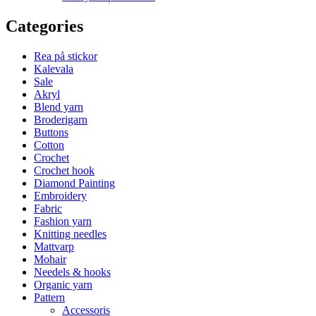
Categories
Rea på stickor
Kalevala
Sale
Akryl
Blend yarn
Broderigarn
Buttons
Cotton
Crochet
Crochet hook
Diamond Painting
Embroidery
Fabric
Fashion yarn
Knitting needles
Mattvarp
Mohair
Needels & hooks
Organic yarn
Pattern
Accessoris