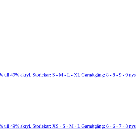
 ull 49% akryl. Storlekar: S - M - L - XL Garnåtgång: 8 - 8 - 9 - 9 ny
 ull 49% akryl. Storlekar: XS - S - M - L Garnåtgång: 6 - 6 - 7 - 8 