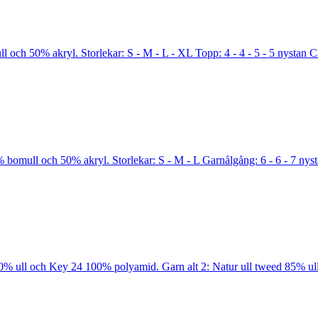
ch 50% akryl. Storlekar: S - M - L - XL Topp: 4 - 4 - 5 - 5 nystan Ca
% bomull och 50% akryl. Storlekar: S - M - L Garnålgång: 6 - 6 - 7 nys
 100% ull och Key 24 100% polyamid. Garn alt 2: Natur ull tweed 85% ul