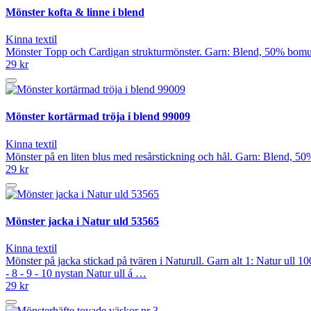
Mönster kofta & linne i blend
Kinna textil
Mönster Topp och Cardigan strukturmönster. Garn: Blend, 50% bomull o
29 kr
Mönster kortärmad tröja i blend 99009
Kinna textil
Mönster på en liten blus med resårstickning och hål. Garn: Blend, 50
29 kr
Mönster jacka i Natur uld 53565
Kinna textil
Mönster på jacka stickad på tvären i Naturull. Garn alt 1: Natur ull
- 8 - 9 - 10 nystan Natur ull á …
29 kr