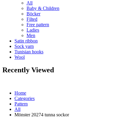
All
Baby & Children
Böcker
Filted
Free pattern
Ladies
Men
Satin ribbon
Sock yarn
Tunisian hooks
Wool
Recently Viewed
Home
Categories
Pattern
All
Mönster 20274 tunna sockor