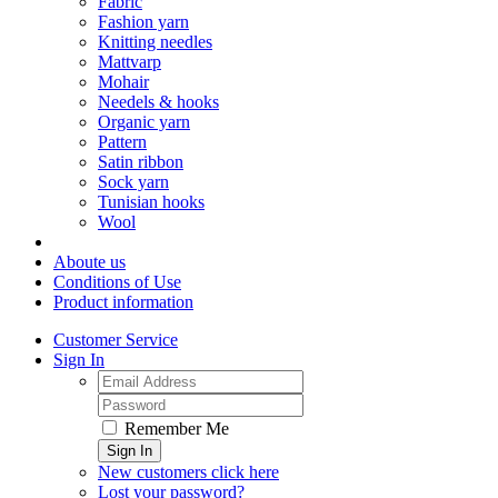
Fabric
Fashion yarn
Knitting needles
Mattvarp
Mohair
Needels & hooks
Organic yarn
Pattern
Satin ribbon
Sock yarn
Tunisian hooks
Wool
Aboute us
Conditions of Use
Product information
Customer Service
Sign In
Remember Me
Sign In
New customers click here
Lost your password?