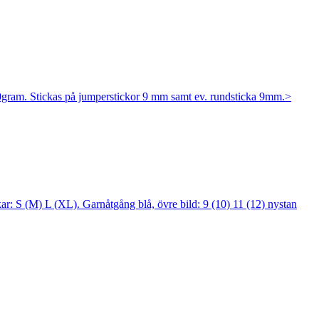
00gram. Stickas på jumperstickor 9 mm samt ev. rundsticka 9mm.>
r: S (M) L (XL). Garnåtgång blå, övre bild: 9 (10) 11 (12) nystan