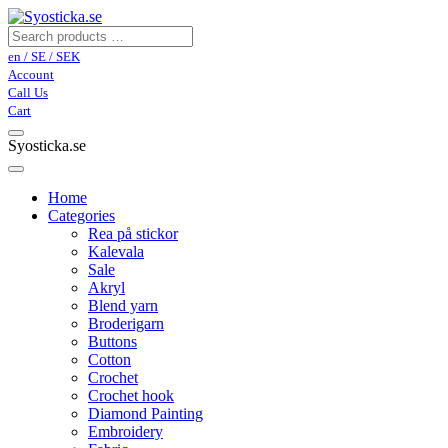
en / SE / SEK
Account
Call Us
Cart
Syosticka.se
Home
Categories
Rea på stickor
Kalevala
Sale
Akryl
Blend yarn
Broderigarn
Buttons
Cotton
Crochet
Crochet hook
Diamond Painting
Embroidery