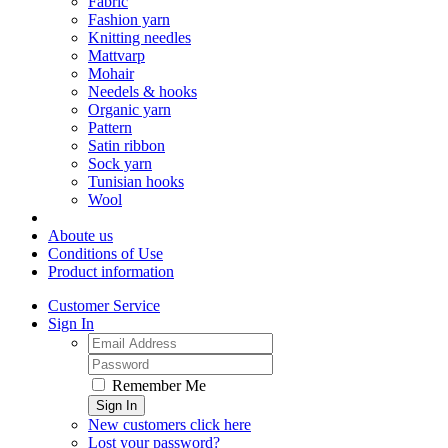
Fabric
Fashion yarn
Knitting needles
Mattvarp
Mohair
Needels & hooks
Organic yarn
Pattern
Satin ribbon
Sock yarn
Tunisian hooks
Wool
Aboute us
Conditions of Use
Product information
Customer Service
Sign In
Remember Me
Sign In
New customers click here
Lost your password?