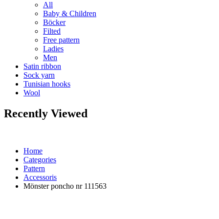
All
Baby & Children
Böcker
Filted
Free pattern
Ladies
Men
Satin ribbon
Sock yarn
Tunisian hooks
Wool
Recently Viewed
Home
Categories
Pattern
Accessoris
Mönster poncho nr 111563