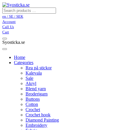
en / SE / SEK
Account
Call Us
Cart
Syosticka.se
Home
Categories
Rea på stickor
Kalevala
Sale
Akryl
Blend yarn
Broderigarn
Buttons
Cotton
Crochet
Crochet hook
Diamond Painting
Embroidery