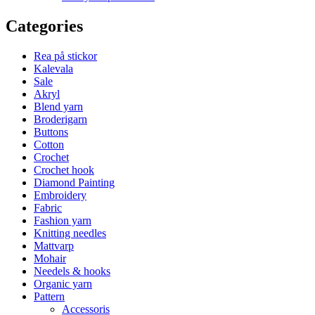
Categories
Rea på stickor
Kalevala
Sale
Akryl
Blend yarn
Broderigarn
Buttons
Cotton
Crochet
Crochet hook
Diamond Painting
Embroidery
Fabric
Fashion yarn
Knitting needles
Mattvarp
Mohair
Needels & hooks
Organic yarn
Pattern
Accessoris