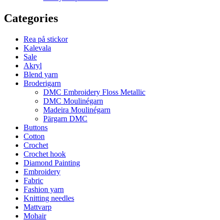
Categories
Rea på stickor
Kalevala
Sale
Akryl
Blend yarn
Broderigarn
DMC Embroidery Floss Metallic
DMC Moulinégarn
Madeira Moulinégarn
Pärgarn DMC
Buttons
Cotton
Crochet
Crochet hook
Diamond Painting
Embroidery
Fabric
Fashion yarn
Knitting needles
Mattvarp
Mohair