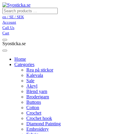
en / SE / SEK
Account
Call Us
Cart
Syosticka.se
Home
Categories
Rea på stickor
Kalevala
Sale
Akryl
Blend yarn
Broderigarn
Buttons
Cotton
Crochet
Crochet hook
Diamond Painting
Embroidery