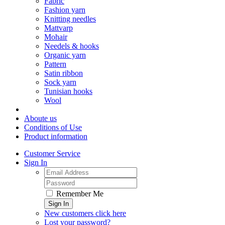
Fabric
Fashion yarn
Knitting needles
Mattvarp
Mohair
Needels & hooks
Organic yarn
Pattern
Satin ribbon
Sock yarn
Tunisian hooks
Wool
Aboute us
Conditions of Use
Product information
Customer Service
Sign In
Remember Me
Sign In
New customers click here
Lost your password?