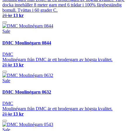
docka innehåller 8 meter garn med 6 trådar i 100% färgbeständig
bomull. Tvättas i 60 grader C.
21 kr
13 kr
Sale
DMC Moulinégarn 0844
DMC
Moulinégarn från DMC är ett brodergarn av högsta kvalitet.
21 kr
13 kr
Sale
DMC Moulinégarn 0632
DMC
Moulinégarn från DMC är ett brodergarn av högsta kvalitet.
21 kr
13 kr
Sale