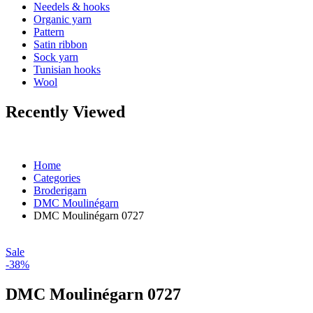
Needels & hooks
Organic yarn
Pattern
Satin ribbon
Sock yarn
Tunisian hooks
Wool
Recently Viewed
Home
Categories
Broderigarn
DMC Moulinégarn
DMC Moulinégarn 0727
Sale
-38%
DMC Moulinégarn 0727