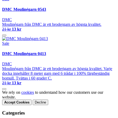
DMC Moulinégarn 0543
DMC
Moulinégarn från DMC är ett brodergarn av högsta kvalitet.
21 kr
13 kr
Sale
DMC Moulinégarn 0413
DMC
Moulinégarn från DMC är ett broderigarn av högsta kvalitet. Varje
docka innehåller 8 meter garn med 6 trådar i 100% färgbeständig
bomull. Tvättas i 60 grader C.
21 kr
13 kr
We rely on
cookies
to understand how our customers use our
website.
Accept Cookies
Decline
Categories