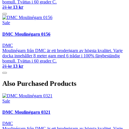
bomull. Tvättas i 60 grader C.
21 kr
13 kr
Sale
DMC Moulinégarn 0156
DMC
Moulinégarn från DMC är ett broderigarn av högsta kvalitet. Varje
docka innehåller 8 meter garn med 6 trådar i 100% färgbeständig
bomull. Tvättas i 60 grader C.
21 kr
13 kr
Also Purchased Products
Sale
DMC Moulinégarn 0321
DMC
Moulinégarn från DMC är ett broderigarn av högsta kvalitet. Varje