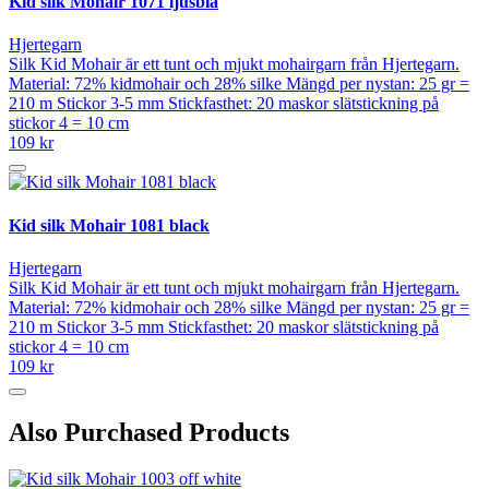
Kid silk Mohair 1071 ljusblå
Hjertegarn
Silk Kid Mohair är ett tunt och mjukt mohairgarn från Hjertegarn.
Material: 72% kidmohair och 28% silke Mängd per nystan: 25 gr =
210 m Stickor 3-5 mm Stickfasthet: 20 maskor slätstickning på
stickor 4 = 10 cm
109 kr
Kid silk Mohair 1081 black
Hjertegarn
Silk Kid Mohair är ett tunt och mjukt mohairgarn från Hjertegarn.
Material: 72% kidmohair och 28% silke Mängd per nystan: 25 gr =
210 m Stickor 3-5 mm Stickfasthet: 20 maskor slätstickning på
stickor 4 = 10 cm
109 kr
Also Purchased Products