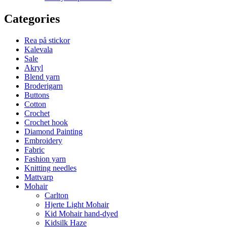
Categories
Rea på stickor
Kalevala
Sale
Akryl
Blend yarn
Broderigarn
Buttons
Cotton
Crochet
Crochet hook
Diamond Painting
Embroidery
Fabric
Fashion yarn
Knitting needles
Mattvarp
Mohair
Carlton
Hjerte Light Mohair
Kid Mohair hand-dyed
Kidsilk Haze