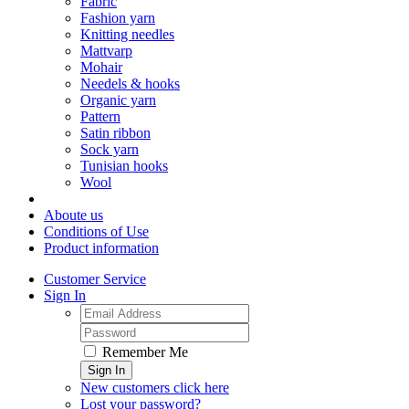
Fabric
Fashion yarn
Knitting needles
Mattvarp
Mohair
Needels & hooks
Organic yarn
Pattern
Satin ribbon
Sock yarn
Tunisian hooks
Wool
Aboute us
Conditions of Use
Product information
Customer Service
Sign In
Remember Me
Sign In
New customers click here
Lost your password?