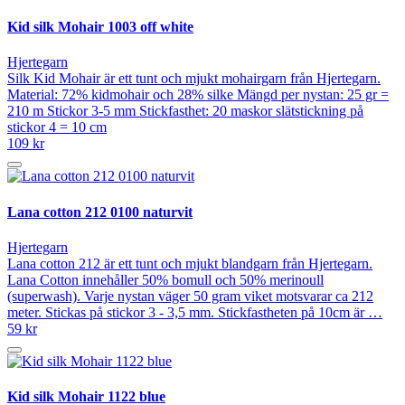
Kid silk Mohair 1003 off white
Hjertegarn
Silk Kid Mohair är ett tunt och mjukt mohairgarn från Hjertegarn.
Material: 72% kidmohair och 28% silke Mängd per nystan: 25 gr =
210 m Stickor 3-5 mm Stickfasthet: 20 maskor slätstickning på
stickor 4 = 10 cm
109 kr
Lana cotton 212 0100 naturvit
Hjertegarn
Lana cotton 212 är ett tunt och mjukt blandgarn från Hjertegarn.
Lana Cotton innehåller 50% bomull och 50% merinoull
(superwash). Varje nystan väger 50 gram viket motsvarar ca 212
meter. Stickas på stickor 3 - 3,5 mm. Stickfastheten på 10cm är …
59 kr
Kid silk Mohair 1122 blue