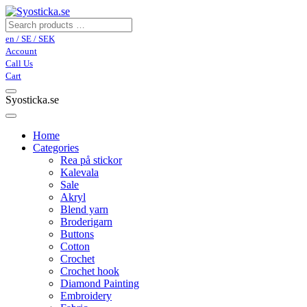
en / SE / SEK
Account
Call Us
Cart
Syosticka.se
Home
Categories
Rea på stickor
Kalevala
Sale
Akryl
Blend yarn
Broderigarn
Buttons
Cotton
Crochet
Crochet hook
Diamond Painting
Embroidery