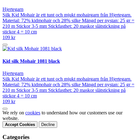
Hjertegarn
Silk Kid Mohair är ett tunt och mjukt mohairgarn från Hjertegarn.
Material: 72% kidmohair och 28% silke Mängd per nystan: 25 gr =
210 m Stickor 3-5 mm Stickfasthet: 20 maskor slätstickning på
stickor 4 = 10 cm
109 kr
Kid silk Mohair 1081 black
Hjertegarn
Silk Kid Mohair är ett tunt och mjukt mohairgarn från Hjertegarn.
Material: 72% kidmohair och 28% silke Mängd per nystan: 25 gr =
210 m Stickor 3-5 mm Stickfasthet: 20 maskor slätstickning på
stickor 4 = 10 cm
109 kr
We rely on
cookies
to understand how our customers use our
website.
Accept Cookies
Decline
Categories