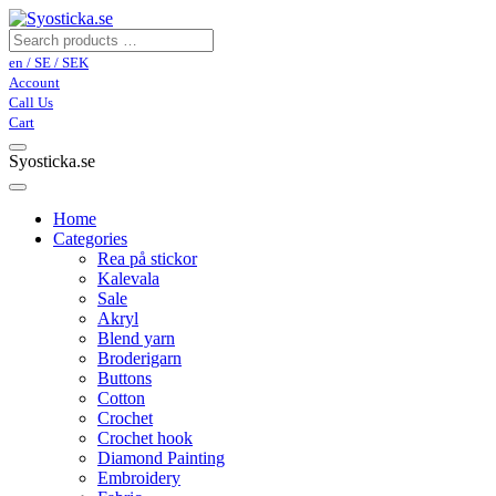
en / SE / SEK
Account
Call Us
Cart
Syosticka.se
Home
Categories
Rea på stickor
Kalevala
Sale
Akryl
Blend yarn
Broderigarn
Buttons
Cotton
Crochet
Crochet hook
Diamond Painting
Embroidery