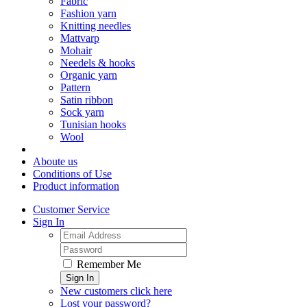
Fabric
Fashion yarn
Knitting needles
Mattvarp
Mohair
Needels & hooks
Organic yarn
Pattern
Satin ribbon
Sock yarn
Tunisian hooks
Wool
Aboute us
Conditions of Use
Product information
Customer Service
Sign In
Remember Me
Sign In
New customers click here
Lost your password?