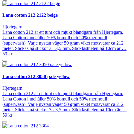
Lana cotton 212 2122 beige
Hjertegarn
Lana cotton 212 är ett tunt och mjukt blandgarn från Hjertegarn.
Lana Cotton innehåller 50% bomull och 50% merinoull
(superwash). Varje nystan väger 50 gram viket motsvarar ca 212
meter. Stickas på stickor 3 - 3,5 mm. Stickfastheten på 10cm är …
59 kr
Lana cotton 212 3050 pale yellow
Hjertegarn
Lana cotton 212 är ett tunt och mjukt blandgarn från Hjertegarn.
Lana Cotton innehåller 50% bomull och 50% merinoull
(superwash). Varje nystan väger 50 gram viket motsvarar ca 212
meter. Stickas på stickor 3 - 3,5 mm. Stickfastheten på 10cm är …
59 kr