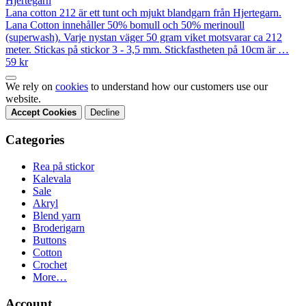
Hjertegarn
Lana cotton 212 är ett tunt och mjukt blandgarn från Hjertegarn.
Lana Cotton innehåller 50% bomull och 50% merinoull
(superwash). Varje nystan väger 50 gram viket motsvarar ca 212
meter. Stickas på stickor 3 - 3,5 mm. Stickfastheten på 10cm är …
59 kr
We rely on
cookies
to understand how our customers use our
website.
Accept Cookies
Decline
Categories
Rea på stickor
Kalevala
Sale
Akryl
Blend yarn
Broderigarn
Buttons
Cotton
Crochet
More…
Account