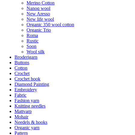
Merino Cotton
Nanoq wool
New Aresso
New life wool
Organic 350 wool cotton
Organic Trio
Roma
Rustic
Soon
Wool silk
Broderigarn
Buttons
Cotton
Crochet
Crochet hook
Diamond Painting
Embroidery
Fabric
Fashion yarn
Knitting needles
Mattvarp
Mohair
Needels & hooks
Organic yarn
Pattern