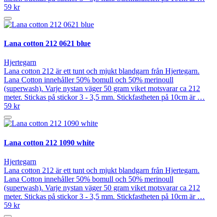
59 kr
Lana cotton 212 0621 blue
Hjertegarn
Lana cotton 212 är ett tunt och mjukt blandgarn från Hjertegarn.
Lana Cotton innehåller 50% bomull och 50% merinoull
(superwash). Varje nystan väger 50 gram viket motsvarar ca 212
meter. Stickas på stickor 3 - 3,5 mm. Stickfastheten på 10cm är …
59 kr
Lana cotton 212 1090 white
Hjertegarn
Lana cotton 212 är ett tunt och mjukt blandgarn från Hjertegarn.
Lana Cotton innehåller 50% bomull och 50% merinoull
(superwash). Varje nystan väger 50 gram viket motsvarar ca 212
meter. Stickas på stickor 3 - 3,5 mm. Stickfastheten på 10cm är …
59 kr