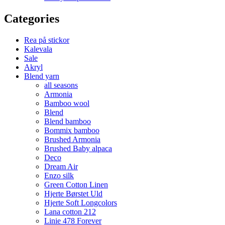
Categories
Rea på stickor
Kalevala
Sale
Akryl
Blend yarn
all seasons
Armonia
Bamboo wool
Blend
Blend bamboo
Bommix bamboo
Brushed Armonia
Brushed Baby alpaca
Deco
Dream Air
Enzo silk
Green Cotton Linen
Hjerte Børstet Uld
Hjerte Soft Longcolors
Lana cotton 212
Linie 478 Forever