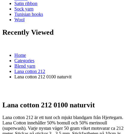
Satin ribbon
Sock yarn
Tunisian hooks
Wool
Recently Viewed
Home
Categories
Blend yarn
Lana cotton 212
Lana cotton 212 0100 naturvit
Lana cotton 212 0100 naturvit
Lana cotton 212 är ett tunt och mjukt blandgarn från Hjertegarn.
Lana Cotton innehåller 50% bomull och 50% merinoull
(superwash). Varje nystan väger 50 gram viket motsvarar ca 212
meter. Stickas på stickor 3 - 3,5 mm. Stickfastheten på 10cm är …