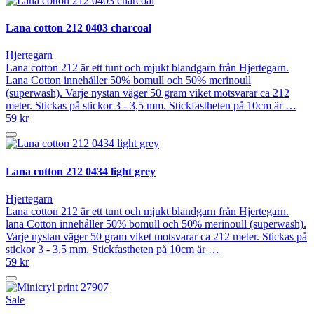
Lana cotton 212 0403 charcoal
Hjertegarn
Lana cotton 212 är ett tunt och mjukt blandgarn från Hjertegarn.
Lana Cotton innehåller 50% bomull och 50% merinoull
(superwash). Varje nystan väger 50 gram viket motsvarar ca 212
meter. Stickas på stickor 3 - 3,5 mm. Stickfastheten på 10cm är …
59 kr
Lana cotton 212 0434 light grey
Hjertegarn
Lana cotton 212 är ett tunt och mjukt blandgarn från Hjertegarn.
lana Cotton innehåller 50% bomull och 50% merinoull (superwash).
Varje nystan väger 50 gram viket motsvarar ca 212 meter. Stickas på
stickor 3 - 3,5 mm. Stickfastheten på 10cm är …
59 kr
Sale