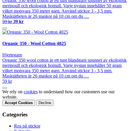
Organic 350 wool cotton är ett tunt blandgarn spunnet av ekologisk
merinoull och ekologisk bomull. Varje nystan innehåller 50 gram
vilket motsvara 350 meter garn. Använd stickor 3 - 3,5 mm.
Masktätheten är 26 maskor på 10 cm om du …
59 kr
39 kr
Organic 350 - Wool Cotton 4025
Hjertegarn
Organic 350 wool cotton är ett tunt blandgarn spunnet av ekologisk
merinoull och ekologisk bomull. Varje nystan innehåller 50 gram
vilket motsvara 350 meter garn. Använd stickor 3 - 3,5 mm.
Masktätheten är 26 maskor på 10 cm om du …
59 kr
We rely on
cookies
to understand how our customers use our
website.
Accept Cookies
Decline
Categories
Rea på stickor