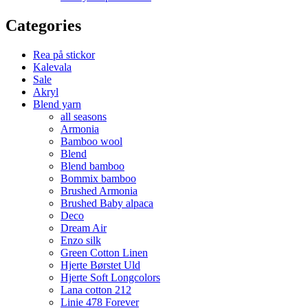
Categories
Rea på stickor
Kalevala
Sale
Akryl
Blend yarn
all seasons
Armonia
Bamboo wool
Blend
Blend bamboo
Bommix bamboo
Brushed Armonia
Brushed Baby alpaca
Deco
Dream Air
Enzo silk
Green Cotton Linen
Hjerte Børstet Uld
Hjerte Soft Longcolors
Lana cotton 212
Linie 478 Forever