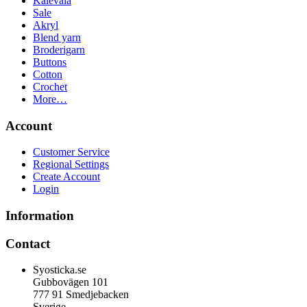
Kalevala
Sale
Akryl
Blend yarn
Broderigarn
Buttons
Cotton
Crochet
More…
Account
Customer Service
Regional Settings
Create Account
Login
Information
Contact
Syosticka.se
Gubbovägen 101
777 91 Smedjebacken
Sverige