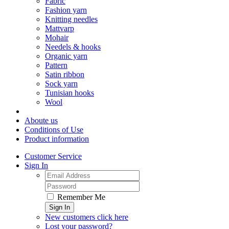
Fabric
Fashion yarn
Knitting needles
Mattvarp
Mohair
Needels & hooks
Organic yarn
Pattern
Satin ribbon
Sock yarn
Tunisian hooks
Wool
Aboute us
Conditions of Use
Product information
Customer Service
Sign In
Remember Me
Sign In
New customers click here
Lost your password?