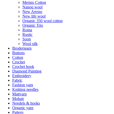
Merino Cotton
Nanoq wool
New Aresso
New life wool
Organic 350 wool cotton
Organic Trio
Roma
Rustic
Soon
Wool silk
Broderigarn
Buttons
Cotton
Crochet
Crochet hook
Diamond Painting
Embroidery
Fabric
Fashion yarn
Knitting needles
Mattvarp
Mohair
Needels & hooks
Organic yarn
Pattern