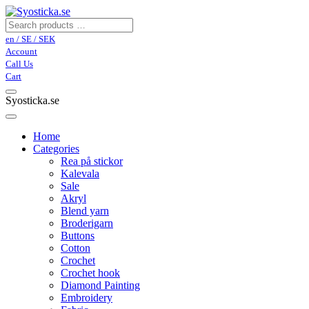
en / SE / SEK
Account
Call Us
Cart
Syosticka.se
Home
Categories
Rea på stickor
Kalevala
Sale
Akryl
Blend yarn
Broderigarn
Buttons
Cotton
Crochet
Crochet hook
Diamond Painting
Embroidery