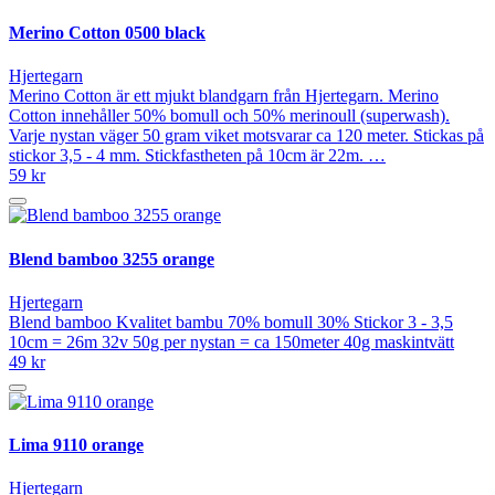
Merino Cotton 0500 black
Hjertegarn
Merino Cotton är ett mjukt blandgarn från Hjertegarn. Merino
Cotton innehåller 50% bomull och 50% merinoull (superwash).
Varje nystan väger 50 gram viket motsvarar ca 120 meter. Stickas på
stickor 3,5 - 4 mm. Stickfastheten på 10cm är 22m. …
59 kr
Blend bamboo 3255 orange
Hjertegarn
Blend bamboo Kvalitet bambu 70% bomull 30% Stickor 3 - 3,5
10cm = 26m 32v 50g per nystan = ca 150meter 40g maskintvätt
49 kr
Lima 9110 orange
Hjertegarn