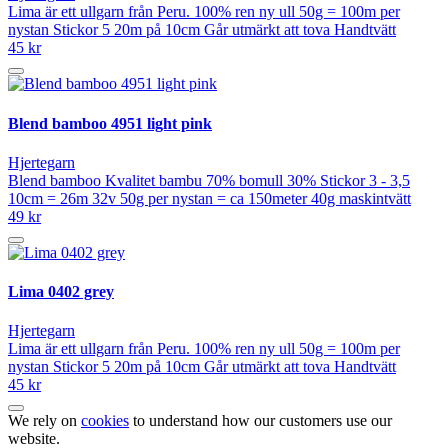
Lima är ett ullgarn från Peru. 100% ren ny ull 50g = 100m per
nystan Stickor 5 20m på 10cm Går utmärkt att tova Handtvätt
45 kr
Blend bamboo 4951 light pink
Hjertegarn
Blend bamboo Kvalitet bambu 70% bomull 30% Stickor 3 - 3,5
10cm = 26m 32v 50g per nystan = ca 150meter 40g maskintvätt
49 kr
Lima 0402 grey
Hjertegarn
Lima är ett ullgarn från Peru. 100% ren ny ull 50g = 100m per
nystan Stickor 5 20m på 10cm Går utmärkt att tova Handtvätt
45 kr
We rely on
cookies
to understand how our customers use our
website.