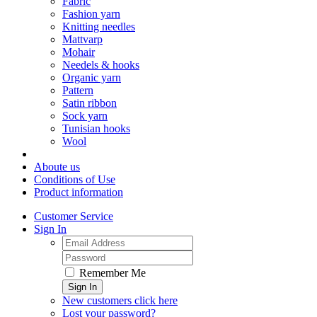
Fabric
Fashion yarn
Knitting needles
Mattvarp
Mohair
Needels & hooks
Organic yarn
Pattern
Satin ribbon
Sock yarn
Tunisian hooks
Wool
Aboute us
Conditions of Use
Product information
Customer Service
Sign In
Remember Me
Sign In
New customers click here
Lost your password?