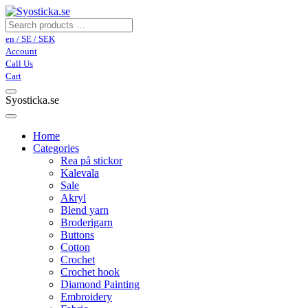
en / SE / SEK
Account
Call Us
Cart
Syosticka.se
Home
Categories
Rea på stickor
Kalevala
Sale
Akryl
Blend yarn
Broderigarn
Buttons
Cotton
Crochet
Crochet hook
Diamond Painting
Embroidery