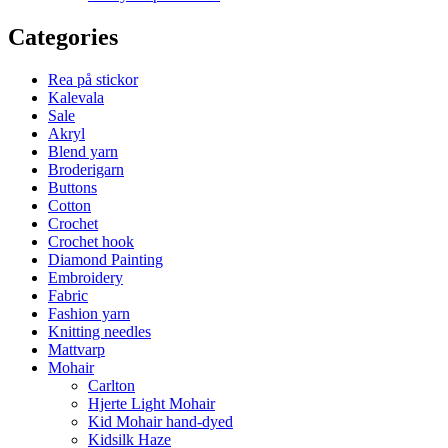
Categories
Rea på stickor
Kalevala
Sale
Akryl
Blend yarn
Broderigarn
Buttons
Cotton
Crochet
Crochet hook
Diamond Painting
Embroidery
Fabric
Fashion yarn
Knitting needles
Mattvarp
Mohair
Carlton
Hjerte Light Mohair
Kid Mohair hand-dyed
Kidsilk Haze