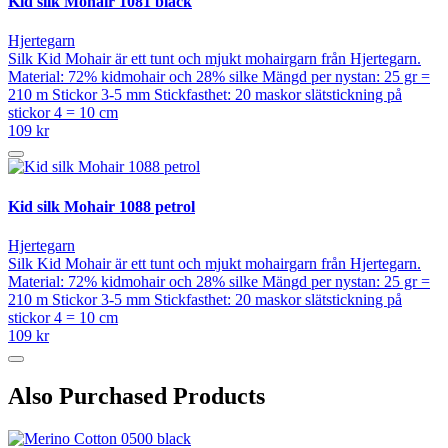
Kid silk Mohair 1081 black
Hjertegarn
Silk Kid Mohair är ett tunt och mjukt mohairgarn från Hjertegarn.
Material: 72% kidmohair och 28% silke Mängd per nystan: 25 gr =
210 m Stickor 3-5 mm Stickfasthet: 20 maskor slätstickning på
stickor 4 = 10 cm
109 kr
Kid silk Mohair 1088 petrol
Hjertegarn
Silk Kid Mohair är ett tunt och mjukt mohairgarn från Hjertegarn.
Material: 72% kidmohair och 28% silke Mängd per nystan: 25 gr =
210 m Stickor 3-5 mm Stickfasthet: 20 maskor slätstickning på
stickor 4 = 10 cm
109 kr
Also Purchased Products