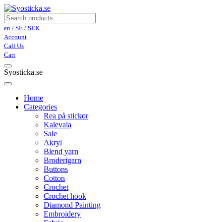
en / SE / SEK
Account
Call Us
Cart
Syosticka.se
Home
Categories
Rea på stickor
Kalevala
Sale
Akryl
Blend yarn
Broderigarn
Buttons
Cotton
Crochet
Crochet hook
Diamond Painting
Embroidery