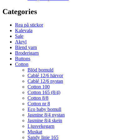
Categories
Rea på stickor
Kalevala
Sale
Akryl
Blend yarn
Broderigarn
Buttons
Cotton
Blöd bomuld
Cablé 12/6 härvor
Cablé 12/6 nystan
Cotton 100
Cotton 165 (8/4)
Cotton 8/8
Cotton nr 8
Eco baby bomull
Jasmine 8/4 nystan
Jasmine 8/4 skein
Ljusvekegarn
Muskat
Sandy linie 165