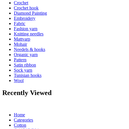
Crochet
Crochet hook
Diamond Painting
Embroidery
Fabric
Fashion yarn
Knitting needles
Mattvarp
Mohair
Needels & hooks
Organic yarn
Pattern
Satin ribbon
Sock yarn
Tunisian hooks
Wool
Recently Viewed
Home
Categories
Cotton