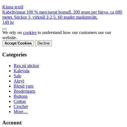
Kinna textil
Kabeltvinnat 100 % merciserat bomull. 200 gram per härva, ca 680
meter. Stickor 3, virknål 2-2,5. 60 grader maskintvätt.
149 kr
We rely on
cookies
to understand how our customers use our
website.
Accept Cookies
Decline
Categories
Rea på stickor
Kalevala
Sale
Akryl
Blend yarn
Broderigarn
Buttons
Cotton
Crochet
More…
Account