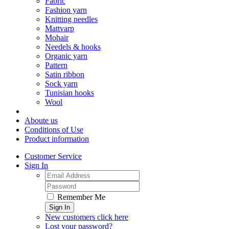
Fabric
Fashion yarn
Knitting needles
Mattvarp
Mohair
Needels & hooks
Organic yarn
Pattern
Satin ribbon
Sock yarn
Tunisian hooks
Wool
Aboute us
Conditions of Use
Product information
Customer Service
Sign In
Remember Me
Sign In
New customers click here
Lost your password?