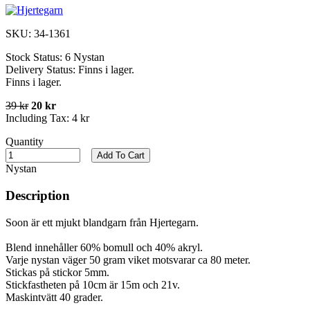
SKU:
34-1361
Stock Status:
6 Nystan
Delivery Status:
Finns i lager.
Finns i lager.
39 kr
20 kr
Including Tax:
4 kr
Quantity
Add To Cart
Nystan
Description
Soon är ett mjukt blandgarn från Hjertegarn.
Blend innehåller 60% bomull och 40% akryl.
Varje nystan väger 50 gram viket motsvarar ca 80 meter.
Stickas på stickor 5mm.
Stickfastheten på 10cm är 15m och 21v.
Maskintvätt 40 grader.