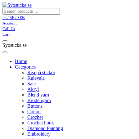
en / SE / SEK
Account
Call Us
Cart
Syosticka.se
Home
Categories
Rea på stickor
Kalevala
Sale
Akryl
Blend yarn
Broderigarn
Buttons
Cotton
Crochet
Crochet hook
Diamond Painting
Embroidery