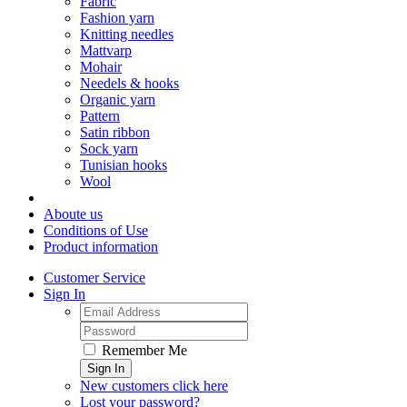
Fabric
Fashion yarn
Knitting needles
Mattvarp
Mohair
Needels & hooks
Organic yarn
Pattern
Satin ribbon
Sock yarn
Tunisian hooks
Wool
Aboute us
Conditions of Use
Product information
Customer Service
Sign In
Remember Me
Sign In
New customers click here
Lost your password?