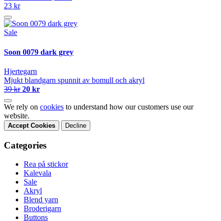
23 kr
Sale
Soon 0079 dark grey
Hjertegarn
Mjukt blandgarn spunnit av bomull och akryl
39 kr
20 kr
We rely on
cookies
to understand how our customers use our
website.
Accept Cookies
Decline
Categories
Rea på stickor
Kalevala
Sale
Akryl
Blend yarn
Broderigarn
Buttons