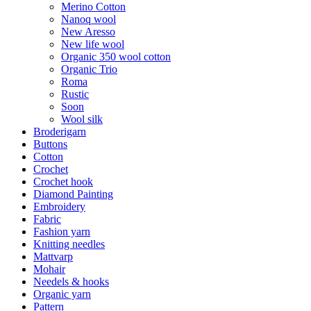
Merino Cotton
Nanoq wool
New Aresso
New life wool
Organic 350 wool cotton
Organic Trio
Roma
Rustic
Soon
Wool silk
Broderigarn
Buttons
Cotton
Crochet
Crochet hook
Diamond Painting
Embroidery
Fabric
Fashion yarn
Knitting needles
Mattvarp
Mohair
Needels & hooks
Organic yarn
Pattern