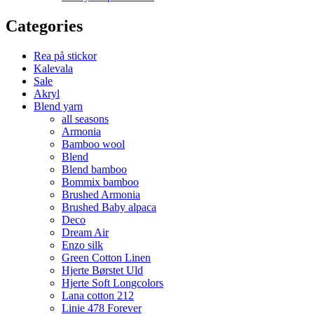
Categories
Rea på stickor
Kalevala
Sale
Akryl
Blend yarn
all seasons
Armonia
Bamboo wool
Blend
Blend bamboo
Bommix bamboo
Brushed Armonia
Brushed Baby alpaca
Deco
Dream Air
Enzo silk
Green Cotton Linen
Hjerte Børstet Uld
Hjerte Soft Longcolors
Lana cotton 212
Linie 478 Forever