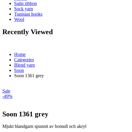
Satin ribbon
Sock yarn
Tunisian hooks
Wool
Recently Viewed
Home
Categories
Blend yarn
Soon
Soon 1361 grey
Sale
-49%
Soon 1361 grey
Mjukt blandgarn spunnit av bomull och akryl