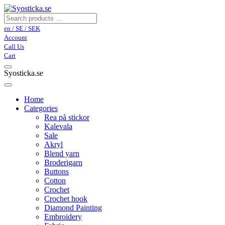
en / SE / SEK
Account
Call Us
Cart
Syosticka.se
Home
Categories
Rea på stickor
Kalevala
Sale
Akryl
Blend yarn
Broderigarn
Buttons
Cotton
Crochet
Crochet hook
Diamond Painting
Embroidery