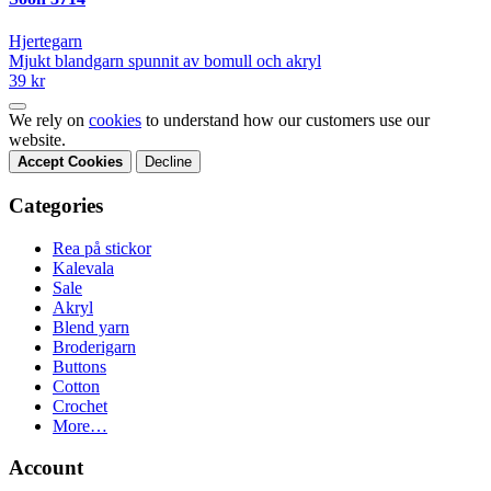
Hjertegarn
Mjukt blandgarn spunnit av bomull och akryl
39 kr
We rely on
cookies
to understand how our customers use our
website.
Accept Cookies
Decline
Categories
Rea på stickor
Kalevala
Sale
Akryl
Blend yarn
Broderigarn
Buttons
Cotton
Crochet
More…
Account