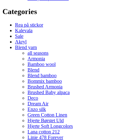
Categories
Rea på stickor
Kalevala
Sale
Akryl
Blend yarn
all seasons
Armonia
Bamboo wool
Blend
Blend bamboo
Bommix bamboo
Brushed Armonia
Brushed Baby alpaca
Deco
Dream Air
Enzo silk
Green Cotton Linen
Hjerte Børstet Uld
Hjerte Soft Longcolors
Lana cotton 212
Linie 478 Forever