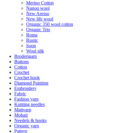
Merino Cotton
Nanoq wool
New Aresso
New life wool
Organic 350 wool cotton
Organic Trio
Roma
Rustic
Soon
Wool silk
Broderigarn
Buttons
Cotton
Crochet
Crochet hook
Diamond Painting
Embroidery
Fabric
Fashion yarn
Knitting needles
Mattvarp
Mohair
Needels & hooks
Organic yarn
Pattern