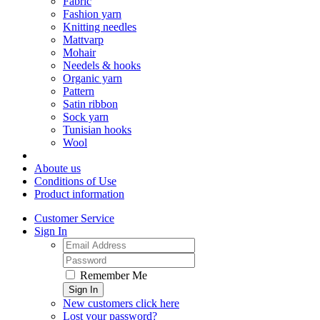
Fabric
Fashion yarn
Knitting needles
Mattvarp
Mohair
Needels & hooks
Organic yarn
Pattern
Satin ribbon
Sock yarn
Tunisian hooks
Wool
Aboute us
Conditions of Use
Product information
Customer Service
Sign In
Remember Me
Sign In
New customers click here
Lost your password?