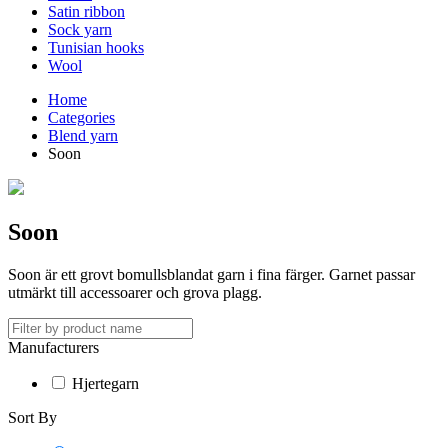
Satin ribbon
Sock yarn
Tunisian hooks
Wool
Home
Categories
Blend yarn
Soon
Soon
Soon är ett grovt bomullsblandat garn i fina färger. Garnet passar
utmärkt till accessoarer och grova plagg.
Manufacturers
Hjertegarn
Sort By