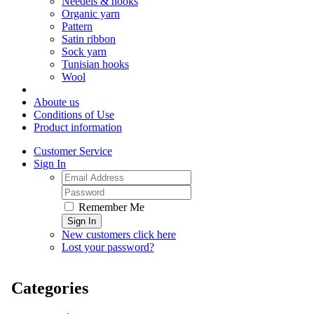
Needels & hooks
Organic yarn
Pattern
Satin ribbon
Sock yarn
Tunisian hooks
Wool
Aboute us
Conditions of Use
Product information
Customer Service
Sign In
Remember Me
Sign In
New customers click here
Lost your password?
Categories