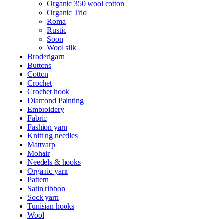
Organic 350 wool cotton
Organic Trio
Roma
Rustic
Soon
Wool silk
Broderigarn
Buttons
Cotton
Crochet
Crochet hook
Diamond Painting
Embroidery
Fabric
Fashion yarn
Knitting needles
Mattvarp
Mohair
Needels & hooks
Organic yarn
Pattern
Satin ribbon
Sock yarn
Tunisian hooks
Wool