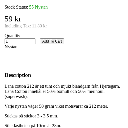
Stock Status:
55 Nystan
59 kr
Including Tax:
11.80 kr
Quantity
Add To Cart
Nystan
Description
Lana cotton 212 är ett tunt och mjukt blandgarn från Hjertegarn.
Lana Cotton innehåller 50% bomull och 50% merinoull
(superwash).
Varje nystan väger 50 gram viket motsvarar ca 212 meter.
Stickas på stickor 3 - 3,5 mm.
Stickfastheten på 10cm är 28m.