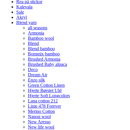
Rea på stickor
Kalevala
Sale
Akryl
Blend yarn
all seasons
Armonia
Bamboo wool
Blend
Blend bamboo
Bommix bamboo
Brushed Armonia
Brushed Baby alpaca
Deco
Dream Air
Enzo silk
Green Cotton Linen
Hjerte Børstet Uld
Hjerte Soft Longcolors
Lana cotton 212
Linie 478 Forever
Merino Cotton
Nanoq wool
New Aresso
New life wool