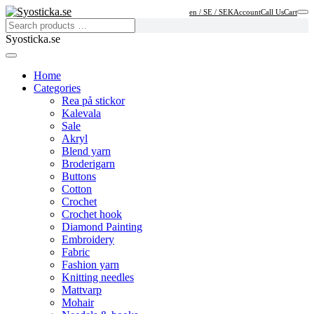
en / SE / SEK
Account
Call Us
Cart
Syosticka.se
Home
Categories
Rea på stickor
Kalevala
Sale
Akryl
Blend yarn
Broderigarn
Buttons
Cotton
Crochet
Crochet hook
Diamond Painting
Embroidery
Fabric
Fashion yarn
Knitting needles
Mattvarp
Mohair