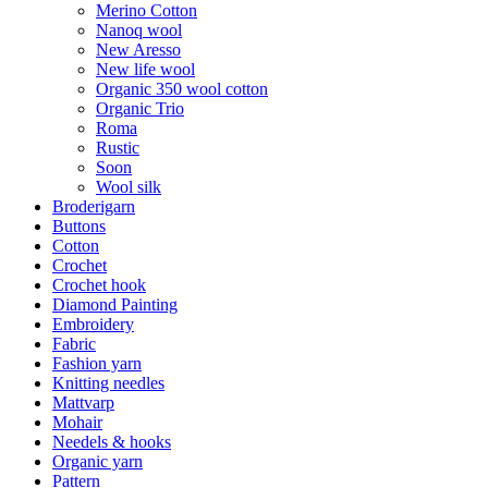
Merino Cotton
Nanoq wool
New Aresso
New life wool
Organic 350 wool cotton
Organic Trio
Roma
Rustic
Soon
Wool silk
Broderigarn
Buttons
Cotton
Crochet
Crochet hook
Diamond Painting
Embroidery
Fabric
Fashion yarn
Knitting needles
Mattvarp
Mohair
Needels & hooks
Organic yarn
Pattern