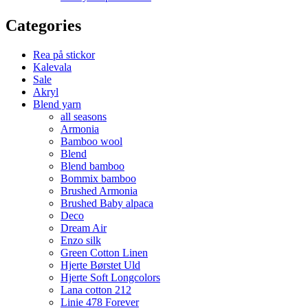
Categories
Rea på stickor
Kalevala
Sale
Akryl
Blend yarn
all seasons
Armonia
Bamboo wool
Blend
Blend bamboo
Bommix bamboo
Brushed Armonia
Brushed Baby alpaca
Deco
Dream Air
Enzo silk
Green Cotton Linen
Hjerte Børstet Uld
Hjerte Soft Longcolors
Lana cotton 212
Linie 478 Forever