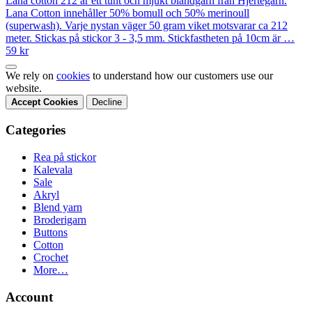
Lana cotton 212 är ett tunt och mjukt blandgarn från Hjertegarn.
Lana Cotton innehåller 50% bomull och 50% merinoull
(superwash). Varje nystan väger 50 gram viket motsvarar ca 212
meter. Stickas på stickor 3 - 3,5 mm. Stickfastheten på 10cm är …
59 kr
We rely on
cookies
to understand how our customers use our
website.
Accept Cookies
Decline
Categories
Rea på stickor
Kalevala
Sale
Akryl
Blend yarn
Broderigarn
Buttons
Cotton
Crochet
More…
Account