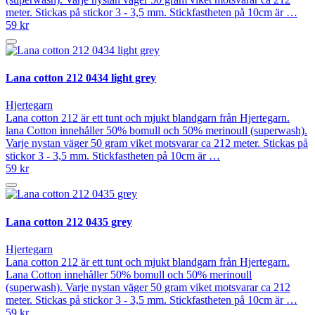
meter. Stickas på stickor 3 - 3,5 mm. Stickfastheten på 10cm är …
59 kr
Lana cotton 212 0434 light grey
Hjertegarn
Lana cotton 212 är ett tunt och mjukt blandgarn från Hjertegarn.
lana Cotton innehåller 50% bomull och 50% merinoull (superwash).
Varje nystan väger 50 gram viket motsvarar ca 212 meter. Stickas på
stickor 3 - 3,5 mm. Stickfastheten på 10cm är …
59 kr
Lana cotton 212 0435 grey
Hjertegarn
Lana cotton 212 är ett tunt och mjukt blandgarn från Hjertegarn.
Lana Cotton innehåller 50% bomull och 50% merinoull
(superwash). Varje nystan väger 50 gram viket motsvarar ca 212
meter. Stickas på stickor 3 - 3,5 mm. Stickfastheten på 10cm är …
59 kr