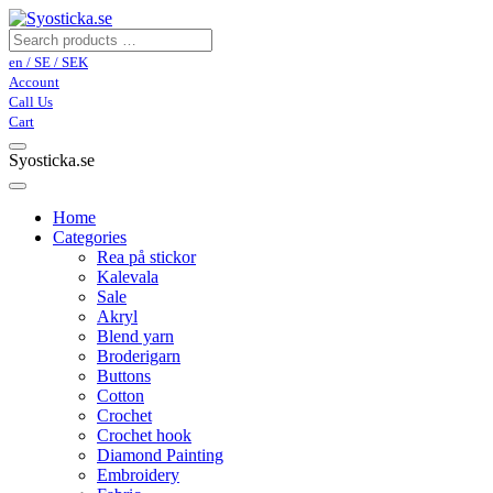
en / SE / SEK
Account
Call Us
Cart
Syosticka.se
Home
Categories
Rea på stickor
Kalevala
Sale
Akryl
Blend yarn
Broderigarn
Buttons
Cotton
Crochet
Crochet hook
Diamond Painting
Embroidery