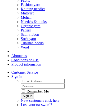
Fabric
Fashion yarn
Knitting needles
Mattvarp
Mohair
Needels & hooks
Organic yarn
Pattern
Satin ribbon
Sock yarn
Tunisian hooks
Wool
Aboute us
Conditions of Use
Product information
Customer Service
Sign In
Remember Me
Sign In
New customers click here
Lost your password?