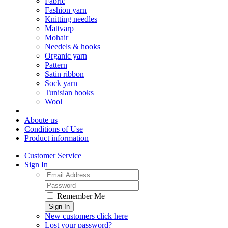
Fabric
Fashion yarn
Knitting needles
Mattvarp
Mohair
Needels & hooks
Organic yarn
Pattern
Satin ribbon
Sock yarn
Tunisian hooks
Wool
Aboute us
Conditions of Use
Product information
Customer Service
Sign In
Remember Me
Sign In
New customers click here
Lost your password?