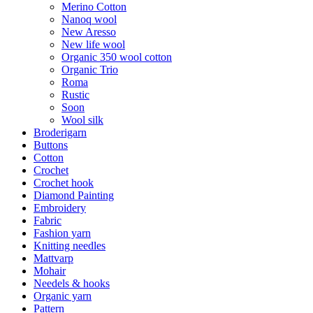
Merino Cotton
Nanoq wool
New Aresso
New life wool
Organic 350 wool cotton
Organic Trio
Roma
Rustic
Soon
Wool silk
Broderigarn
Buttons
Cotton
Crochet
Crochet hook
Diamond Painting
Embroidery
Fabric
Fashion yarn
Knitting needles
Mattvarp
Mohair
Needels & hooks
Organic yarn
Pattern