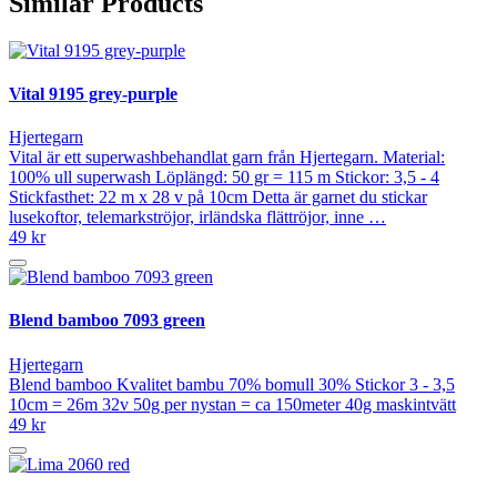
Similar Products
Vital 9195 grey-purple
Hjertegarn
Vital är ett superwashbehandlat garn från Hjertegarn. Material:
100% ull superwash Löplängd: 50 gr = 115 m Stickor: 3,5 - 4
Stickfasthet: 22 m x 28 v på 10cm Detta är garnet du stickar
lusekoftor, telemarkströjor, irländska flättröjor, inne …
49 kr
Blend bamboo 7093 green
Hjertegarn
Blend bamboo Kvalitet bambu 70% bomull 30% Stickor 3 - 3,5
10cm = 26m 32v 50g per nystan = ca 150meter 40g maskintvätt
49 kr