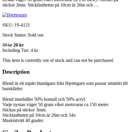
stickor 3mm. Stickfastheten på 10cm är 26m och …
SKU:
19-4121
Stock Status:
Sold out
39 kr
20 kr
Including Tax:
4 kr
This item is currently out of stock and can not be purchased.
Description
Blend är ett mjukt blandgarn från Hjertegarn som passar utmärkt till
barnkläder.
Blend innehåller 50% bomull och 50% acryl.
Varje nystan väger 50 gram viket motsvarar ca 150 meter.
Stickas på stickor 3mm.
Stickfastheten på 10cm är 26m och 34v.
Maskintvätt 40 grader.