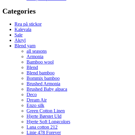
Categories
Rea på stickor
Kalevala
Sale
Akryl
Blend yarn
all seasons
Armonia
Bamboo wool
Blend
Blend bamboo
Bommix bamboo
Brushed Armonia
Brushed Baby alpaca
Deco
Dream Air
Enzo silk
Green Cotton Linen
Hjerte Børstet Uld
Hjerte Soft Longcolors
Lana cotton 212
Linie 478 Forever