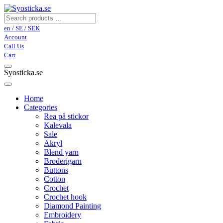
en / SE / SEK
Account
Call Us
Cart
Syosticka.se
Home
Categories
Rea på stickor
Kalevala
Sale
Akryl
Blend yarn
Broderigarn
Buttons
Cotton
Crochet
Crochet hook
Diamond Painting
Embroidery