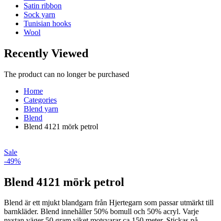
Satin ribbon
Sock yarn
Tunisian hooks
Wool
Recently Viewed
The product can no longer be purchased
Home
Categories
Blend yarn
Blend
Blend 4121 mörk petrol
Sale
-49%
Blend 4121 mörk petrol
Blend är ett mjukt blandgarn från Hjertegarn som passar utmärkt till
barnkläder. Blend innehåller 50% bomull och 50% acryl. Varje
nystan väger 50 gram viket motsvarar ca 150 meter. Stickas på