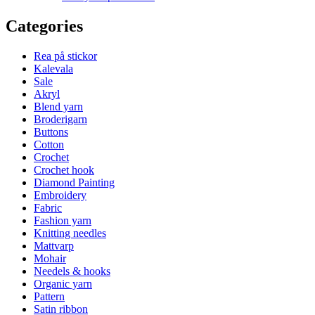
Categories
Rea på stickor
Kalevala
Sale
Akryl
Blend yarn
Broderigarn
Buttons
Cotton
Crochet
Crochet hook
Diamond Painting
Embroidery
Fabric
Fashion yarn
Knitting needles
Mattvarp
Mohair
Needels & hooks
Organic yarn
Pattern
Satin ribbon