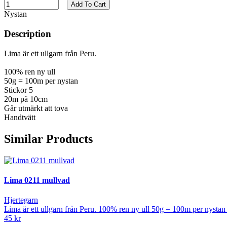
Add To Cart
Nystan
Description
Lima är ett ullgarn från Peru.
100% ren ny ull
50g = 100m per nystan
Stickor 5
20m på 10cm
Går utmärkt att tova
Handtvätt
Similar Products
Lima 0211 mullvad
Hjertegarn
Lima är ett ullgarn från Peru. 100% ren ny ull 50g = 100m per nysta
45 kr