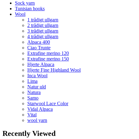
Sock yarn
Tunisian hooks
Wool
1 trådigt ullgarn
2 trådigt ullgarn
3 trådigt ullgarn
4 trådigt ullgarn
Alpaca 400
Ciao Trunte
Extrafine merino 120
Extrafine merino 150
Hjerte Alpaca
Hjerte Fine Highland Wool
Inca Wool
Lima
Natur uld
Natura
Samo
Starwool Lace Color
Vidal Alpaca
Vital
wool yarn
Recently Viewed