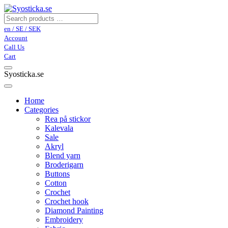
en / SE / SEK
Account
Call Us
Cart
Syosticka.se
Home
Categories
Rea på stickor
Kalevala
Sale
Akryl
Blend yarn
Broderigarn
Buttons
Cotton
Crochet
Crochet hook
Diamond Painting
Embroidery