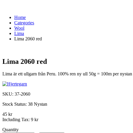
Home
Categories
Wool
Lima
Lima 2060 red
Lima 2060 red
Lima är ett ullgarn från Peru. 100% ren ny ull 50g = 100m per nysta
SKU:
37-2060
Stock Status:
38 Nystan
45 kr
Including Tax:
9 kr
Quantity