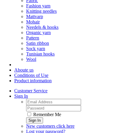
Fabric
Fashion yarn
Knitting needles
Mattvarp
Mohair
Needels & hooks
Organic yarn
Pattern
Satin ribbon
Sock yarn
Tunisian hooks
Wool
Aboute us
Conditions of Use
Product information
Customer Service
Sign In
Remember Me
Sign In
New customers click here
Lost your password?