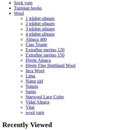
Sock yarn
Tunisian hooks
Wool
1 trådigt ullgarn
2 trådigt ullgarn
3 trådigt ullgarn
4 trådigt ullgarn
Alpaca 400
Ciao Trunte
Extrafine merino 120
Extrafine merino 150
Hjerte Alpaca
Hjerte Fine Highland Wool
Inca Wool
Lima
Natur uld
Natura
Samo
Starwool Lace Color
Vidal Alpaca
Vital
wool yarn
Recently Viewed