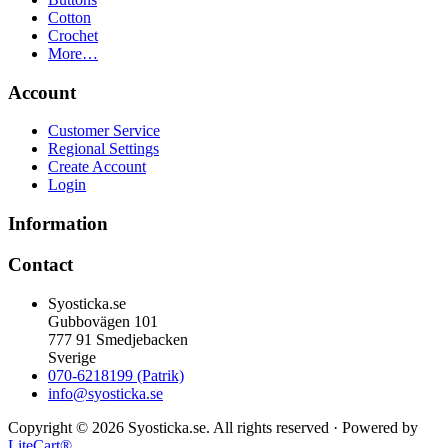
Cotton
Crochet
More…
Account
Customer Service
Regional Settings
Create Account
Login
Information
Contact
Syosticka.se
Gubbovägen 101
777 91 Smedjebacken
Sverige
070-6218199 (Patrik)
info@syosticka.se
Copyright © 2026 Syosticka.se. All rights reserved · Powered by
LiteCart®