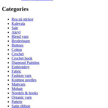
Categories
Rea på stickor
Kalevala
Sale
Akryl
Blend yarn
Broderigarn
Buttons
Cotton
Crochet
Crochet hook
Diamond Painting
Embroidery
Fabric
Fashion yarn
Knitting needles
Mattvarp
Mohair
Needels & hooks
Organic yarn
Pattern
Satin ribbon