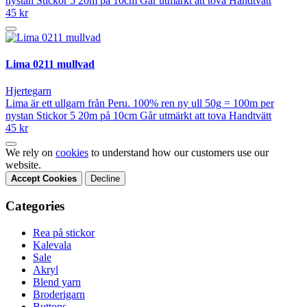
nystan Stickor 5 20m på 10cm Går utmärkt att tova Handtvätt
45 kr
Lima 0211 mullvad
Hjertegarn
Lima är ett ullgarn från Peru. 100% ren ny ull 50g = 100m per
nystan Stickor 5 20m på 10cm Går utmärkt att tova Handtvätt
45 kr
We rely on
cookies
to understand how our customers use our
website.
Accept Cookies
Decline
Categories
Rea på stickor
Kalevala
Sale
Akryl
Blend yarn
Broderigarn
Buttons