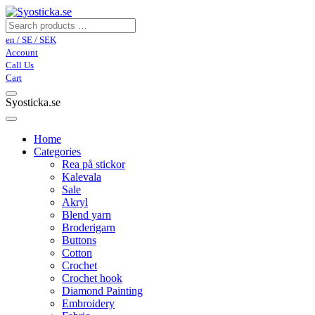
en / SE / SEK
Account
Call Us
Cart
Syosticka.se
Home
Categories
Rea på stickor
Kalevala
Sale
Akryl
Blend yarn
Broderigarn
Buttons
Cotton
Crochet
Crochet hook
Diamond Painting
Embroidery