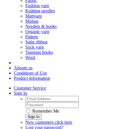
Fabric
Fashion yarn
Knitting needles
Mattvarp
Mohair
Needels & hooks
Organic yarn
Pattern
Satin ribbon
Sock yarn
Tunisian hooks
Wool
Aboute us
Conditions of Use
Product information
Customer Service
Sign In
Remember Me
Sign In
New customers click here
Lost your password?