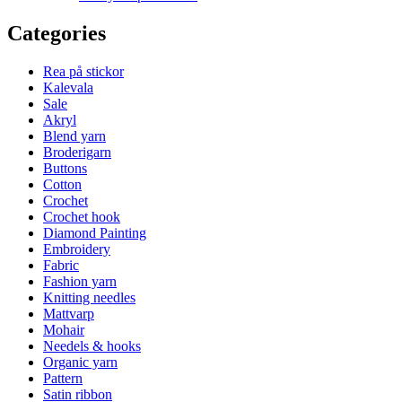
Categories
Rea på stickor
Kalevala
Sale
Akryl
Blend yarn
Broderigarn
Buttons
Cotton
Crochet
Crochet hook
Diamond Painting
Embroidery
Fabric
Fashion yarn
Knitting needles
Mattvarp
Mohair
Needels & hooks
Organic yarn
Pattern
Satin ribbon