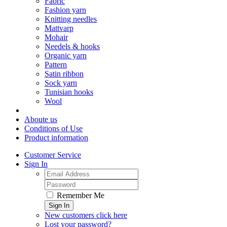
Fabric
Fashion yarn
Knitting needles
Mattvarp
Mohair
Needels & hooks
Organic yarn
Pattern
Satin ribbon
Sock yarn
Tunisian hooks
Wool
Aboute us
Conditions of Use
Product information
Customer Service
Sign In
Remember Me
Sign In
New customers click here
Lost your password?