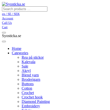
en / SE / SEK
Account
Call Us
Cart
Syosticka.se
Home
Categories
Rea på stickor
Kalevala
Sale
Akryl
Blend yarn
Broderigarn
Buttons
Cotton
Crochet
Crochet hook
Diamond Painting
Embroidery