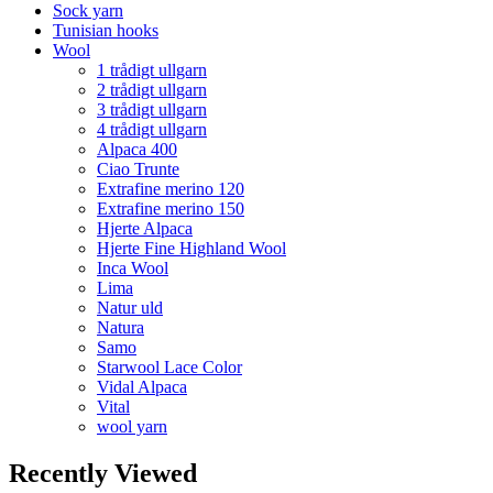
Sock yarn
Tunisian hooks
Wool
1 trådigt ullgarn
2 trådigt ullgarn
3 trådigt ullgarn
4 trådigt ullgarn
Alpaca 400
Ciao Trunte
Extrafine merino 120
Extrafine merino 150
Hjerte Alpaca
Hjerte Fine Highland Wool
Inca Wool
Lima
Natur uld
Natura
Samo
Starwool Lace Color
Vidal Alpaca
Vital
wool yarn
Recently Viewed