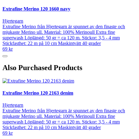
Extrafine Merino 120 1660 navy
Hjertegarn
Extrafine Merino från Hjertegarn är spunnet av den finaste och
mjukaste Merino ull. Material: 100% Merinoull Extra fine
superwash Löplängd: 50 gr = ca 120 m. Stickor: 3,5 - 4 mm
Stickfasthet: 22 m på 10 cm Maskintvätt 40 grader
69 kr
Also Purchased Products
Extrafine Merino 120 2163 denim
Hjertegarn
Extrafine Merino från Hjertegarn är spunnet av den finaste och
mjukaste Merino ull. Material: 100% Merinoull Extra fine
superwash Löplängd: 50 gr = ca 120 m. Stickor: 3,5 - 4 mm
Stickfasthet: 22 m på 10 cm Maskintvätt 40 grader
69 kr