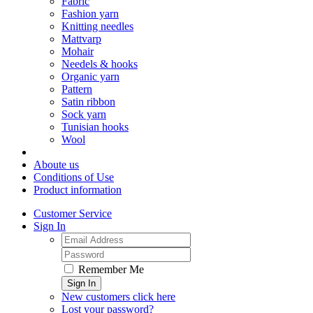
Fabric
Fashion yarn
Knitting needles
Mattvarp
Mohair
Needels & hooks
Organic yarn
Pattern
Satin ribbon
Sock yarn
Tunisian hooks
Wool
Aboute us
Conditions of Use
Product information
Customer Service
Sign In
Remember Me
Sign In
New customers click here
Lost your password?