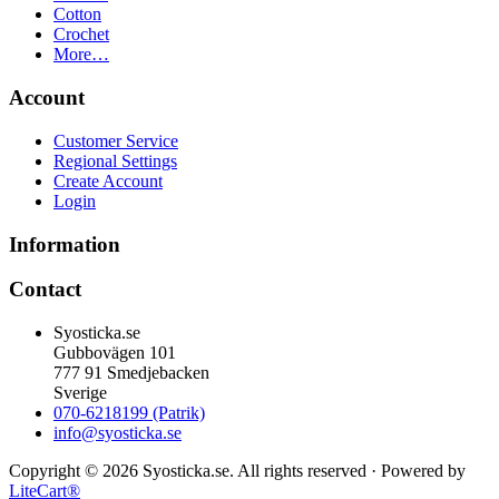
Cotton
Crochet
More…
Account
Customer Service
Regional Settings
Create Account
Login
Information
Contact
Syosticka.se
Gubbovägen 101
777 91 Smedjebacken
Sverige
070-6218199 (Patrik)
info@syosticka.se
Copyright © 2026 Syosticka.se. All rights reserved · Powered by
LiteCart®