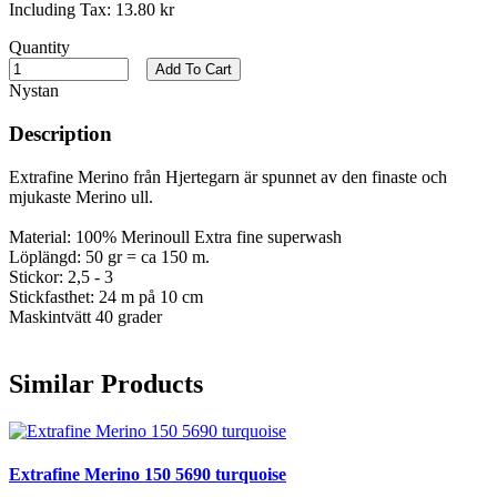
Including Tax:
13.80 kr
Quantity
Add To Cart
Nystan
Description
Extrafine Merino från Hjertegarn är spunnet av den finaste och
mjukaste Merino ull.
Material: 100% Merinoull Extra fine superwash
Löplängd: 50 gr = ca 150 m.
Stickor: 2,5 - 3
Stickfasthet: 24 m på 10 cm
Maskintvätt 40 grader
Similar Products
Extrafine Merino 150 5690 turquoise