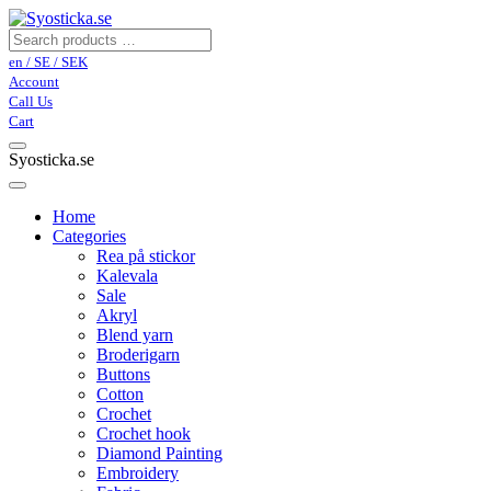
en / SE / SEK
Account
Call Us
Cart
Syosticka.se
Home
Categories
Rea på stickor
Kalevala
Sale
Akryl
Blend yarn
Broderigarn
Buttons
Cotton
Crochet
Crochet hook
Diamond Painting
Embroidery