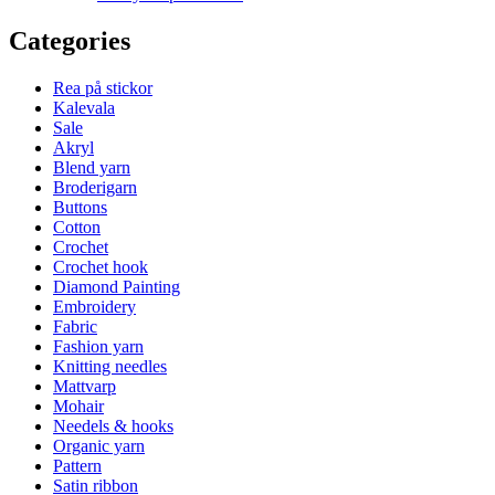
Categories
Rea på stickor
Kalevala
Sale
Akryl
Blend yarn
Broderigarn
Buttons
Cotton
Crochet
Crochet hook
Diamond Painting
Embroidery
Fabric
Fashion yarn
Knitting needles
Mattvarp
Mohair
Needels & hooks
Organic yarn
Pattern
Satin ribbon