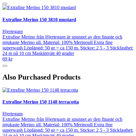
Extrafine Merino 150 3810 mustard
Hjertegarn
Extrafine Merino från Hjertegarn är spunnet av den finaste och
mjukaste Merino ull. Material: 100% Merinoull Extra fine
superwash Löplängd: 50 gr = ca 150 m. Stickor: 2,5 - 3 Stickfasthet:
24 m på 10 cm Maskintvätt 40 grader
69 kr
Also Purchased Products
Extrafine Merino 150 1148 terracotta
Hjertegarn
Extrafine Merino från Hjertegarn är spunnet av den finaste och
mjukaste Merino ull. Material: 100% Merinoull Extra fine
superwash Löplängd: 50 gr = ca 150 m. Stickor: 2,5 - 3 Stickfasthet:
24 m på 10 cm Maskintvätt 40 grader