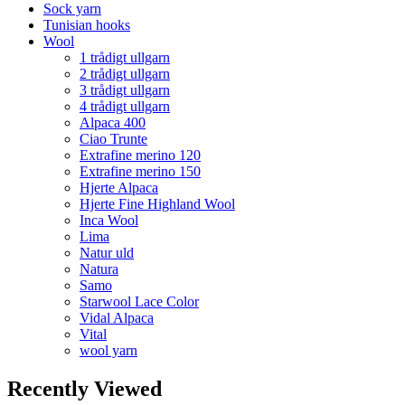
Sock yarn
Tunisian hooks
Wool
1 trådigt ullgarn
2 trådigt ullgarn
3 trådigt ullgarn
4 trådigt ullgarn
Alpaca 400
Ciao Trunte
Extrafine merino 120
Extrafine merino 150
Hjerte Alpaca
Hjerte Fine Highland Wool
Inca Wool
Lima
Natur uld
Natura
Samo
Starwool Lace Color
Vidal Alpaca
Vital
wool yarn
Recently Viewed