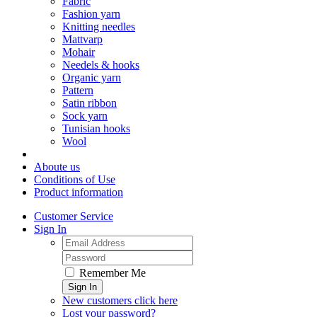
Fabric
Fashion yarn
Knitting needles
Mattvarp
Mohair
Needels & hooks
Organic yarn
Pattern
Satin ribbon
Sock yarn
Tunisian hooks
Wool
Aboute us
Conditions of Use
Product information
Customer Service
Sign In
Remember Me
Sign In
New customers click here
Lost your password?