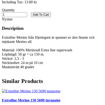
Including Tax:
13.80 kr
Quantity
Add To Cart
Nystan
Description
Extrafine Merino från Hjertegarn är spunnet av den finaste och
mjukaste Merino ull.
Material: 100% Merinoull Extra fine superwash
Löplängd: 50 gr = ca 150 m.
Stickor: 2,5 - 3
Stickfasthet: 24 m på 10 cm
Maskintvätt 40 grader
Similar Products
Extrafine Merino 150 5690 turquoise