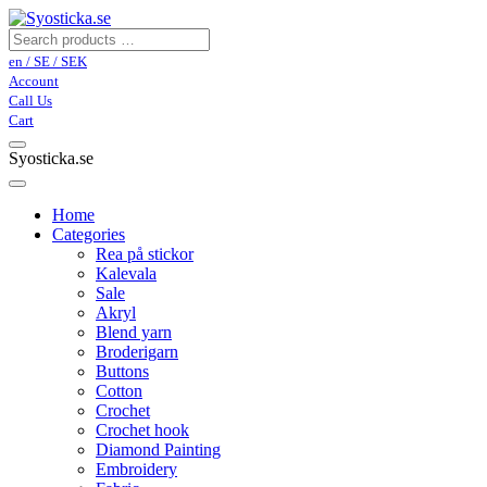
en / SE / SEK
Account
Call Us
Cart
Syosticka.se
Home
Categories
Rea på stickor
Kalevala
Sale
Akryl
Blend yarn
Broderigarn
Buttons
Cotton
Crochet
Crochet hook
Diamond Painting
Embroidery