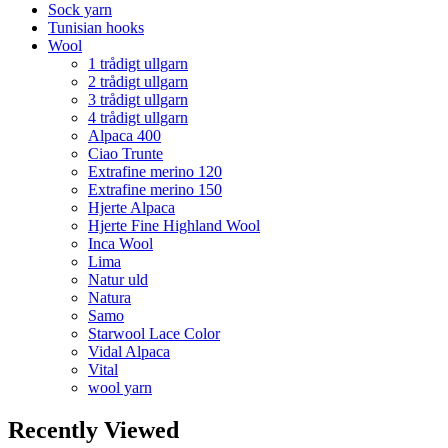
Sock yarn
Tunisian hooks
Wool
1 trådigt ullgarn
2 trådigt ullgarn
3 trådigt ullgarn
4 trådigt ullgarn
Alpaca 400
Ciao Trunte
Extrafine merino 120
Extrafine merino 150
Hjerte Alpaca
Hjerte Fine Highland Wool
Inca Wool
Lima
Natur uld
Natura
Samo
Starwool Lace Color
Vidal Alpaca
Vital
wool yarn
Recently Viewed