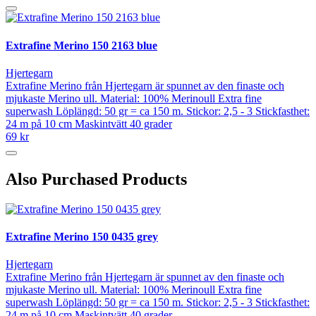
Extrafine Merino 150 2163 blue
Hjertegarn
Extrafine Merino från Hjertegarn är spunnet av den finaste och
mjukaste Merino ull. Material: 100% Merinoull Extra fine
superwash Löplängd: 50 gr = ca 150 m. Stickor: 2,5 - 3 Stickfasthet:
24 m på 10 cm Maskintvätt 40 grader
69 kr
Also Purchased Products
Extrafine Merino 150 0435 grey
Hjertegarn
Extrafine Merino från Hjertegarn är spunnet av den finaste och
mjukaste Merino ull. Material: 100% Merinoull Extra fine
superwash Löplängd: 50 gr = ca 150 m. Stickor: 2,5 - 3 Stickfasthet:
24 m på 10 cm Maskintvätt 40 grader