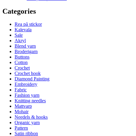
Categories
Rea på stickor
Kalevala
Sale
Akryl
Blend yarn
Broderigarn
Buttons
Cotton
Crochet
Crochet hook
Diamond Painting
Embroidery
Fabric
Fashion yarn
Knitting needles
Mattvarp
Mohair
Needels & hooks
Organic yarn
Pattern
Satin ribbon