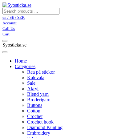
en / SE / SEK
Account
Call Us
Cart
Syosticka.se
Home
Categories
Rea på stickor
Kalevala
Sale
Akryl
Blend yarn
Broderigarn
Buttons
Cotton
Crochet
Crochet hook
Diamond Painting
Embroidery