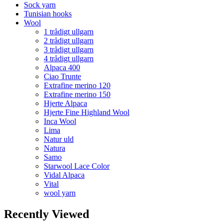
Sock yarn
Tunisian hooks
Wool
1 trådigt ullgarn
2 trådigt ullgarn
3 trådigt ullgarn
4 trådigt ullgarn
Alpaca 400
Ciao Trunte
Extrafine merino 120
Extrafine merino 150
Hjerte Alpaca
Hjerte Fine Highland Wool
Inca Wool
Lima
Natur uld
Natura
Samo
Starwool Lace Color
Vidal Alpaca
Vital
wool yarn
Recently Viewed