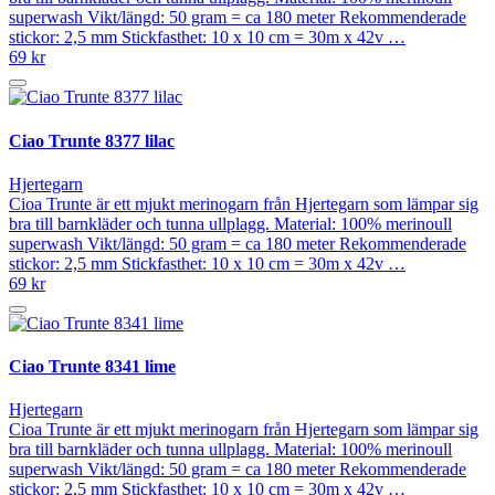
superwash Vikt/längd: 50 gram = ca 180 meter Rekommenderade
stickor: 2,5 mm Stickfasthet: 10 x 10 cm = 30m x 42v …
69 kr
Ciao Trunte 8377 lilac
Hjertegarn
Cioa Trunte är ett mjukt merinogarn från Hjertegarn som lämpar sig
bra till barnkläder och tunna ullplagg. Material: 100% merinoull
superwash Vikt/längd: 50 gram = ca 180 meter Rekommenderade
stickor: 2,5 mm Stickfasthet: 10 x 10 cm = 30m x 42v …
69 kr
Ciao Trunte 8341 lime
Hjertegarn
Cioa Trunte är ett mjukt merinogarn från Hjertegarn som lämpar sig
bra till barnkläder och tunna ullplagg. Material: 100% merinoull
superwash Vikt/längd: 50 gram = ca 180 meter Rekommenderade
stickor: 2,5 mm Stickfasthet: 10 x 10 cm = 30m x 42v …