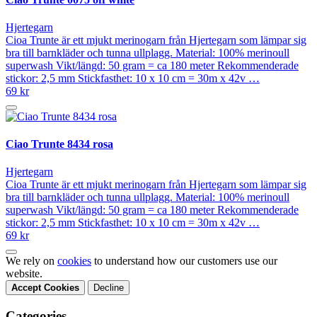
Hjertegarn
Cioa Trunte är ett mjukt merinogarn från Hjertegarn som lämpar sig
bra till barnkläder och tunna ullplagg. Material: 100% merinoull
superwash Vikt/längd: 50 gram = ca 180 meter Rekommenderade
stickor: 2,5 mm Stickfasthet: 10 x 10 cm = 30m x 42v …
69 kr
Ciao Trunte 8434 rosa
Hjertegarn
Cioa Trunte är ett mjukt merinogarn från Hjertegarn som lämpar sig
bra till barnkläder och tunna ullplagg. Material: 100% merinoull
superwash Vikt/längd: 50 gram = ca 180 meter Rekommenderade
stickor: 2,5 mm Stickfasthet: 10 x 10 cm = 30m x 42v …
69 kr
We rely on
cookies
to understand how our customers use our
website.
Accept Cookies
Decline
Categories