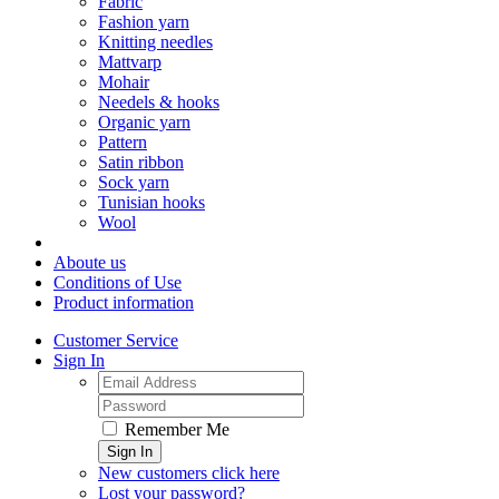
Fabric
Fashion yarn
Knitting needles
Mattvarp
Mohair
Needels & hooks
Organic yarn
Pattern
Satin ribbon
Sock yarn
Tunisian hooks
Wool
Aboute us
Conditions of Use
Product information
Customer Service
Sign In
Remember Me
Sign In
New customers click here
Lost your password?