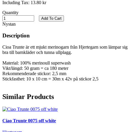
Including Tax:
13.80 kr
Quantity
Add To Cart
Nystan
Description
Cioa Trunte är ett mjukt merinogarn från Hjertegarn som lämpar sig
bra till barnkläder och tunna ullplagg.
Material: 100% merinoull superwash
Vikt/längd: 50 gram = ca 180 meter
Rekommenderade stickor: 2,5 mm
Stickfasthet: 10 x 10 cm = 30m x 42v på stickor 2,5
Similar Products
Ciao Trunte 0075 off white