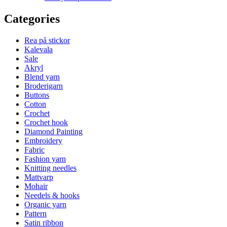
Categories
Rea på stickor
Kalevala
Sale
Akryl
Blend yarn
Broderigarn
Buttons
Cotton
Crochet
Crochet hook
Diamond Painting
Embroidery
Fabric
Fashion yarn
Knitting needles
Mattvarp
Mohair
Needels & hooks
Organic yarn
Pattern
Satin ribbon