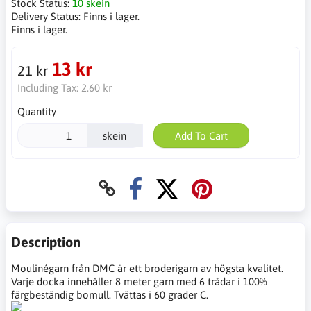
Stock Status:
10 skein
Delivery Status:
Finns i lager.
Finns i lager.
13 kr
21 kr
Including Tax:
2.60 kr
Quantity
skein
Add To Cart
Description
Moulinégarn från DMC är ett broderigarn av högsta kvalitet.
Varje docka innehåller 8 meter garn med 6 trådar i 100%
färgbeständig bomull. Tvättas i 60 grader C.