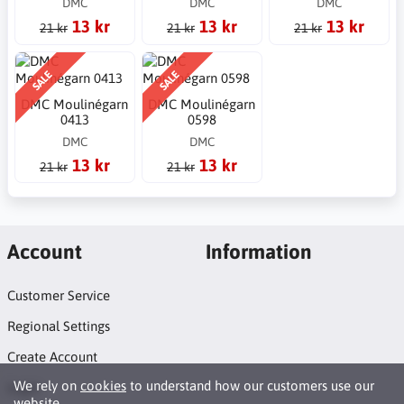
DMC
DMC
DMC
13 kr
13 kr
13 kr
21 kr
21 kr
21 kr
SALE
SALE
DMC Moulinégarn
DMC Moulinégarn
0413
0598
DMC
DMC
13 kr
13 kr
21 kr
21 kr
Account
Information
Customer Service
Regional Settings
Create Account
We rely on
cookies
to understand how our customers use our
Login
website.