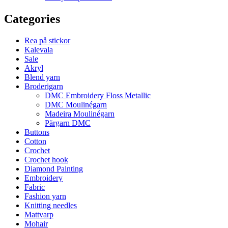
Categories
Rea på stickor
Kalevala
Sale
Akryl
Blend yarn
Broderigarn
DMC Embroidery Floss Metallic
DMC Moulinégarn
Madeira Moulinégarn
Pärgarn DMC
Buttons
Cotton
Crochet
Crochet hook
Diamond Painting
Embroidery
Fabric
Fashion yarn
Knitting needles
Mattvarp
Mohair