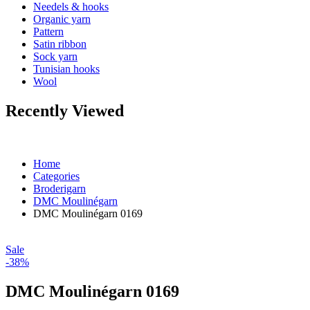
Needels & hooks
Organic yarn
Pattern
Satin ribbon
Sock yarn
Tunisian hooks
Wool
Recently Viewed
Home
Categories
Broderigarn
DMC Moulinégarn
DMC Moulinégarn 0169
Sale
-38%
DMC Moulinégarn 0169