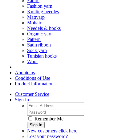
Fabric
Fashion yarn
Knitting needles
Mattvarp
Mohair
Needels & hooks
Organic yarn
Pattern
Satin ribbon
Sock yarn
Tunisian hooks
Wool
Aboute us
Conditions of Use
Product information
Customer Service
Sign In
Remember Me
Sign In
New customers click here
Lost your password?