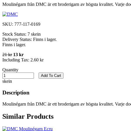
Moulinégarn från DMC är ett broderigarn av högsta kvalitet. Varje do
SKU:
777-117-0169
Stock Status:
7 skein
Delivery Status:
Finns i lager.
Finns i lager.
21 kr
13 kr
Including Tax:
2.60 kr
Quantity
Add To Cart
skein
Description
Moulinégarn från DMC är ett broderigarn av högsta kvalitet. Varje do
Similar Products