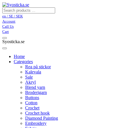
en / SE / SEK
Account
Call Us
Cart
Syosticka.se
Home
Categories
Rea på stickor
Kalevala
Sale
Akryl
Blend yarn
Broderigarn
Buttons
Cotton
Crochet
Crochet hook
Diamond Painting
Embroidery