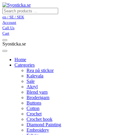
en / SE / SEK
Account
Call Us
Cart
Syosticka.se
Home
Categories
Rea på stickor
Kalevala
Sale
Akryl
Blend yarn
Broderigarn
Buttons
Cotton
Crochet
Crochet hook
Diamond Painting
Embroidery