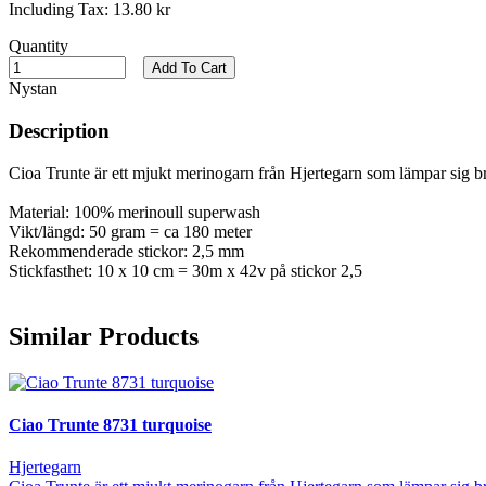
Including Tax:
13.80 kr
Quantity
Add To Cart
Nystan
Description
Cioa Trunte är ett mjukt merinogarn från Hjertegarn som lämpar sig bra
Material: 100% merinoull superwash
Vikt/längd: 50 gram = ca 180 meter
Rekommenderade stickor: 2,5 mm
Stickfasthet: 10 x 10 cm = 30m x 42v på stickor 2,5
Similar Products
Ciao Trunte 8731 turquoise
Hjertegarn