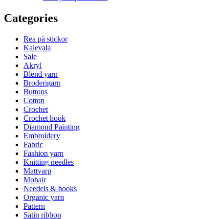
Categories
Rea på stickor
Kalevala
Sale
Akryl
Blend yarn
Broderigarn
Buttons
Cotton
Crochet
Crochet hook
Diamond Painting
Embroidery
Fabric
Fashion yarn
Knitting needles
Mattvarp
Mohair
Needels & hooks
Organic yarn
Pattern
Satin ribbon