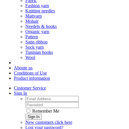
Fabric
Fashion yarn
Knitting needles
Mattvarp
Mohair
Needels & hooks
Organic yarn
Pattern
Satin ribbon
Sock yarn
Tunisian hooks
Wool
Aboute us
Conditions of Use
Product information
Customer Service
Sign In
Remember Me
Sign In
New customers click here
Lost your password?