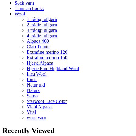
Sock yarn
Tunisian hooks
Wool
1 trådigt ullgarn
2 trådigt ullgarn
3 trådigt ullgarn
4 trådigt ullgarn
Alpaca 400
Ciao Trunte
Extrafine merino 120
Extrafine merino 150
Hjerte Alpaca
Hjerte Fine Highland Wool
Inca Wool
Lima
Natur uld
Natura
Samo
Starwool Lace Color
Vidal Alpaca
Vital
wool yarn
Recently Viewed