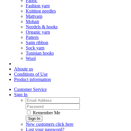
Fabric
Fashion yarn
Knitting needles
Mattvarp
Mohair
Needels & hooks
Organic yarn
Pattern
Satin ribbon
Sock yarn
Tunisian hooks
Wool
Aboute us
Conditions of Use
Product information
Customer Service
Sign In
Remember Me
Sign In
New customers click here
Lost your password?