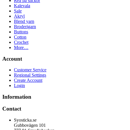
Rea på stickor
Kalevala
Sale
Akryl
Blend yarn
Broderigarn
Buttons
Cotton
Crochet
More…
Account
Customer Service
Regional Settings
Create Account
Login
Information
Contact
Syosticka.se
Gubbovägen 101