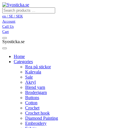
en / SE / SEK
Account
Call Us
Cart
Syosticka.se
Home
Categories
Rea på stickor
Kalevala
Sale
Akryl
Blend yarn
Broderigarn
Buttons
Cotton
Crochet
Crochet hook
Diamond Painting
Embroidery