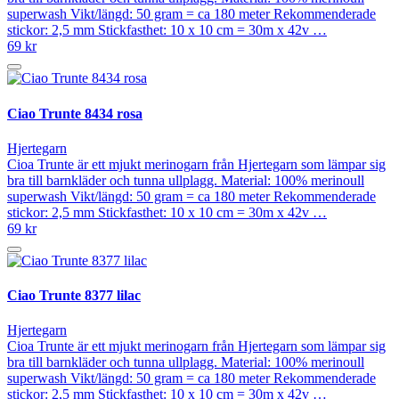
superwash Vikt/längd: 50 gram = ca 180 meter Rekommenderade
stickor: 2,5 mm Stickfasthet: 10 x 10 cm = 30m x 42v …
69 kr
Ciao Trunte 8434 rosa
Hjertegarn
Cioa Trunte är ett mjukt merinogarn från Hjertegarn som lämpar sig
bra till barnkläder och tunna ullplagg. Material: 100% merinoull
superwash Vikt/längd: 50 gram = ca 180 meter Rekommenderade
stickor: 2,5 mm Stickfasthet: 10 x 10 cm = 30m x 42v …
69 kr
Ciao Trunte 8377 lilac
Hjertegarn
Cioa Trunte är ett mjukt merinogarn från Hjertegarn som lämpar sig
bra till barnkläder och tunna ullplagg. Material: 100% merinoull
superwash Vikt/längd: 50 gram = ca 180 meter Rekommenderade
stickor: 2,5 mm Stickfasthet: 10 x 10 cm = 30m x 42v …