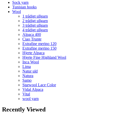
Sock yarn
Tunisian hooks
Wool
1 trådigt ullgarn
2 trådigt ullgarn
3 trådigt ullgarn
4 trådigt ullgarn
Alpaca 400
Ciao Trunte
Extrafine merino 120
Extrafine merino 150
Hjerte Alpaca
Hjerte Fine Highland Wool
Inca Wool
Lima
Natur uld
Natura
Samo
Starwool Lace Color
Vidal Alpaca
Vital
wool yarn
Recently Viewed