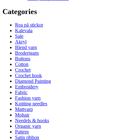
Categories
Rea på stickor
Kalevala
Sale
Akryl
Blend yarn
Broderigarn
Buttons
Cotton
Crochet
Crochet hook
Diamond Painting
Embroidery
Fabric
Fashion yarn
Knitting needles
Mattvarp
Mohair
Needels & hooks
Organic yarn
Pattern
Satin ribbon