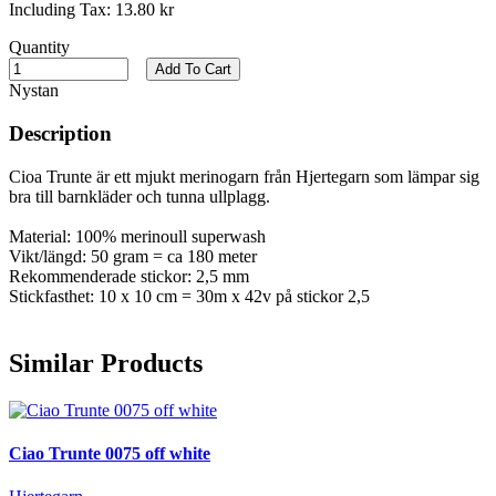
Including Tax:
13.80 kr
Quantity
Add To Cart
Nystan
Description
Cioa Trunte är ett mjukt merinogarn från Hjertegarn som lämpar sig
bra till barnkläder och tunna ullplagg.
Material: 100% merinoull superwash
Vikt/längd: 50 gram = ca 180 meter
Rekommenderade stickor: 2,5 mm
Stickfasthet: 10 x 10 cm = 30m x 42v på stickor 2,5
Similar Products
Ciao Trunte 0075 off white