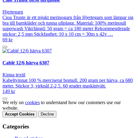
Hjertegarn
Cioa Trunte är ett mjukt merinogarn från Hjertegarn som lämpar sig
bra till barnkläder och tunna ullplagg. Material: 100% merinoull
superwash Vikt/längd: 50 gram = ca 180 meter Rekommenderade
stickor: 2,5 mm Stickfasthet: 10 x 10 cm = 30m x 42v …
69 kr
Cablé 12/6 härva 6307
Kinna textil
Kabeltvinnat 100 % merciserat bomull. 200 gram per härva, ca 680
meter. Stickor 3, virknål 2-2,5. 60 grader maskintvätt.
149 kr
We rely on
cookies
to understand how our customers use our
website.
Accept Cookies
Decline
Categories