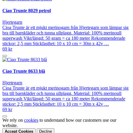
Ciao Trunte 8029 petrol
Hjertegarn
Cioa Trunte är ett mjukt merinogarn från Hjertegarn som lämpar sig
bra till barnkläder och tunna ullplagg. Material: 100% merinoull
superwash Vikt/längd: 50 gram = ca 180 meter Rekommenderade
stickor: 2,5 mm Stickfasthet: 10 x 10 cm = 30m x 42v …
69 kr
Ciao Trunte 8633 blå
Hjertegarn
Cioa Trunte är ett mjukt merinogarn från Hjertegarn som lämpar sig
bra till barnkläder och tunna ullplagg. Material: 100% merinoull
superwash Vikt/längd: 50 gram = ca 180 meter Rekommenderade
stickor: 2,5 mm Stickfasthet: 10 x 10 cm = 30m x 42v …
69 kr
We rely on
cookies
to understand how our customers use our
website.
Accept Cookies
Decline