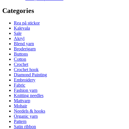
Categories
Rea på stickor
Kalevala
Sale
Akryl
Blend yarn
Broderigarn
Buttons
Cotton
Crochet
Crochet hook
Diamond Painting
Embroidery
Fabric
Fashion yarn
Knitting needles
Mattvarp
Mohair
Needels & hooks
Organic yarn
Pattern
Satin ribbon