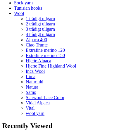
Sock yarn
Tunisian hooks
Wool
1 trådigt ullgarn
2 trådigt ullgarn
3 trådigt ullgarn
4 trådigt ullgarn
Alpaca 400
Ciao Trunte
Extrafine merino 120
Extrafine merino 150
Hjerte Alpaca
Hjerte Fine Highland Wool
Inca Wool
Lima
Natur uld
Natura
Samo
Starwool Lace Color
Vidal Alpaca
Vital
wool yarn
Recently Viewed