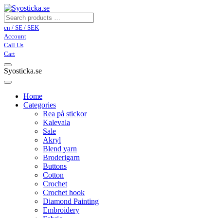
en / SE / SEK
Account
Call Us
Cart
Syosticka.se
Home
Categories
Rea på stickor
Kalevala
Sale
Akryl
Blend yarn
Broderigarn
Buttons
Cotton
Crochet
Crochet hook
Diamond Painting
Embroidery