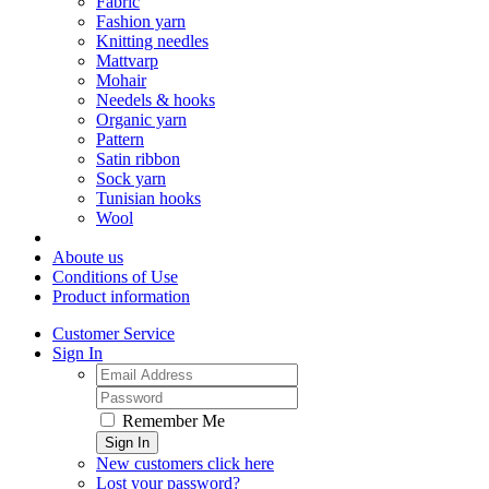
Fabric
Fashion yarn
Knitting needles
Mattvarp
Mohair
Needels & hooks
Organic yarn
Pattern
Satin ribbon
Sock yarn
Tunisian hooks
Wool
Aboute us
Conditions of Use
Product information
Customer Service
Sign In
Remember Me
Sign In
New customers click here
Lost your password?